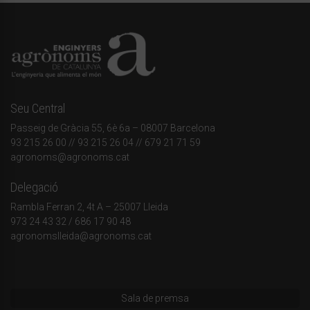
Seu Central
Passeig de Gràcia 55, 6è 6a – 08007 Barcelona
93 215 26 00
// 93 215 26 04 // 679 21 71 59
agronoms@agronoms.cat
Delegació
Rambla Ferran 2, 4t A – 25007 Lleida
973 24 43 32
/
686 17 90 48
agronomslleida@agronoms.cat
Sala de premsa