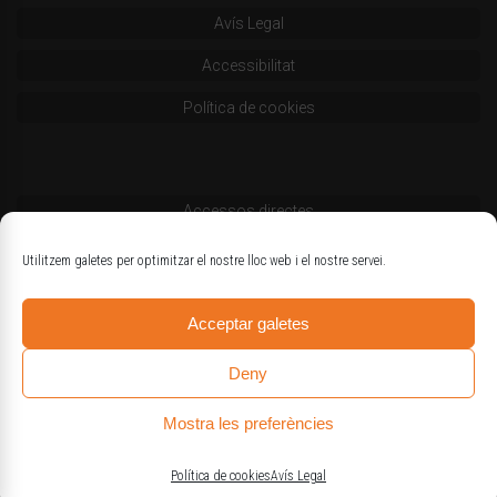
Avís Legal
Accessibilitat
Política de cookies
Accessos directes
Codi deontològic
Utilitzem galetes per optimitzar el nostre lloc web i el nostre servei.
Estatuts
Acceptar galetes
Logotips oficials
Deny
Mostra les preferències
© Col·legi d'Enginyers Agrònoms de Catalunya
Política de cookies
Avís Legal