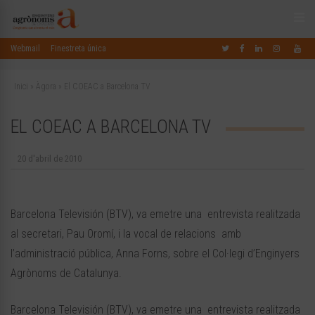
Webmail
Finestreta única
Inici
»
Àgora
»
El COEAC a Barcelona TV
EL COEAC A BARCELONA TV
20 d'abril de 2010
Barcelona Televisión (BTV), va emetre una entrevista realitzada
al secretari, Pau Oromí, i la vocal de relacions amb
l’administració pública, Anna Forns, sobre el Col·legi d’Enginyers
Agrònoms de Catalunya.
Barcelona Televisión (BTV), va emetre una entrevista realitzada