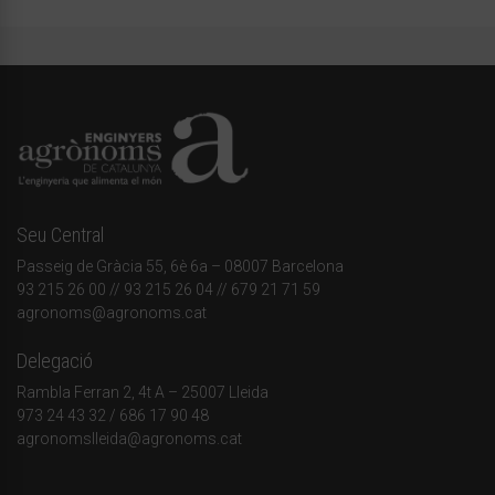
Seu Central
Passeig de Gràcia 55, 6è 6a – 08007 Barcelona
93 215 26 00
// 93 215 26 04 // 679 21 71 59
agronoms@agronoms.cat
Delegació
Rambla Ferran 2, 4t A – 25007 Lleida
973 24 43 32
/
686 17 90 48
agronomslleida@agronoms.cat