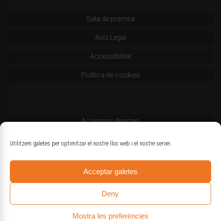
Sala de premsa
Avís Legal
Accessibilitat
Política de cookies
Accessos directes
Codi deontològic
Utilitzem galetes per optimitzar el nostre lloc web i el nostre servei.
Estatuts
Acceptar galetes
Logotips oficials
Deny
Mostra les preferències