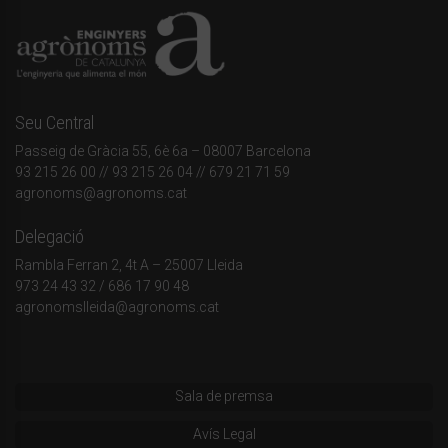
Seu Central
Passeig de Gràcia 55, 6è 6a – 08007 Barcelona
93 215 26 00
// 93 215 26 04 // 679 21 71 59
agronoms@agronoms.cat
Delegació
Rambla Ferran 2, 4t A – 25007 Lleida
973 24 43 32
/
686 17 90 48
agronomslleida@agronoms.cat
Sala de premsa
Avís Legal