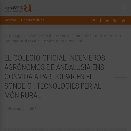
Webmail
Finestreta única
Inici
»
Àgora
»
El Colegio Oficial Ingenieros Agrónomos de Andalusia ens convida a
participar en el sondeig : Tecnologies per al món rural
EL COLEGIO OFICIAL INGENIEROS
AGRÓNOMOS DE ANDALUSIA ENS
CONVIDA A PARTICIPAR EN EL
SONDEIG : TECNOLOGIES PER AL
MÓN RURAL
25 de maig de 2016