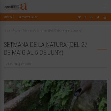
Webmail
Finestreta única
Inici
»
Àgora
»
Setmana de la Natura (Del 27 de maig al 5 de juny)
SETMANA DE LA NATURA (DEL 27
DE MAIG AL 5 DE JUNY)
25 de maig de 2016