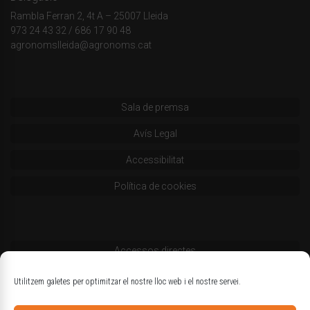
Rambla Ferran 2, 4t A – 25007 Lleida
973 24 43 32
/
686 17 90 48
agronomslleida@agronoms.cat
Sala de premsa
Avís Legal
Accessibilitat
Política de cookies
Accessos directes
Codi deontològic
Utilitzem galetes per optimitzar el nostre lloc web i el nostre servei.
Estatuts