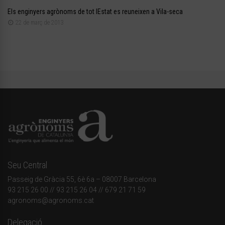
Els enginyers agrònoms de tot lEstat es reuneixen a Vila-seca
22 de març de 2013
Seu Central
Passeig de Gràcia 55, 6è 6a – 08007 Barcelona
93 215 26 00
// 93 215 26 04 // 679 21 71 59
agronoms@agronoms.cat
Delegació