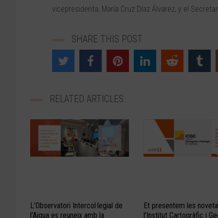
vicepresidenta, María Cruz Díaz Álvarez, y el Secreta
SHARE THIS POST
RELATED ARTICLES
L’Observatori Intercol·legial de
Et presentem les noveta
l’Aigua es reuneix amb la
l’Institut Cartogràfic i G