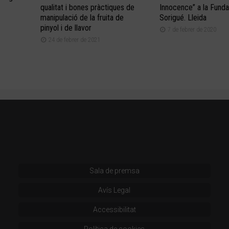
qualitat i bones pràctiques de
Innocence” a la Funda
manipulació de la fruita de
Sorigué. Lleida
pinyol i de llavor
7 de febrer de 2020
24 de febrer de 2021
Sala de premsa
Avís Legal
Accessibilitat
Política de cookies