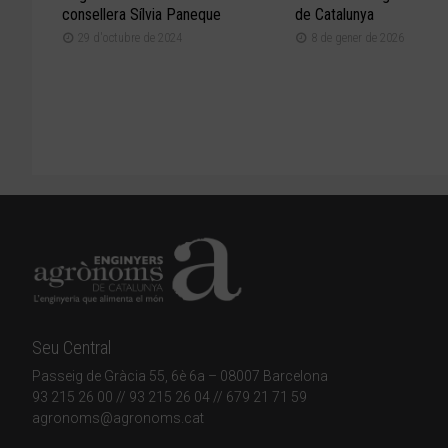
consellera Sílvia Paneque
de Catalunya
29 d'octubre de 2024
8 de gener de 2026
Seu Central
Passeig de Gràcia 55, 6è 6a – 08007 Barcelona
93 215 26 00
// 93 215 26 04 // 679 21 71 59
agronoms@agronoms.cat