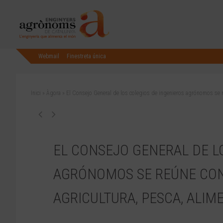
Webmail
Finestreta única
Inici
»
Àgora
»
El Consejo General de los colegios de ingenieros agrónomos se r
EL CONSEJO GENERAL DE L
AGRÓNOMOS SE REÚNE CON
AGRICULTURA, PESCA, ALI