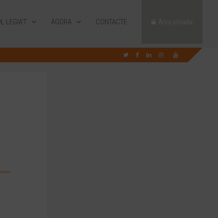
L·LEGIA’T
ÀGORA
CONTACTE
Àrea privada