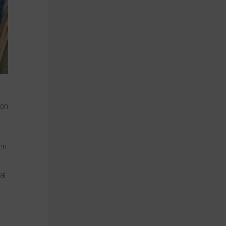
con
 en
al