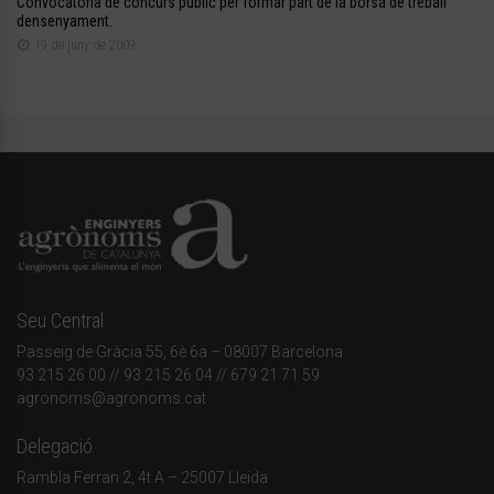
Convocatòria de concurs públic per formar part de la borsa de treball
densenyament.
19 de juny de 2009
Seu Central
Passeig de Gràcia 55, 6è 6a – 08007 Barcelona
93 215 26 00
// 93 215 26 04 // 679 21 71 59
agronoms@agronoms.cat
Delegació
Rambla Ferran 2, 4t A – 25007 Lleida