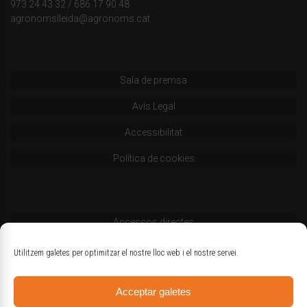
973 24 43 32
/
686 17 90 48
agronomslleida@agronoms.cat
Sala de premsa
Avís Legal
Accessibilitat
Política de cookies
Accessos directes
Codi deontològic
Utilitzem galetes per optimitzar el nostre lloc web i el nostre servei.
Estatuts
Acceptar galetes
Logotips oficials