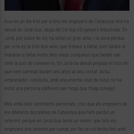
Avui és un dia trist per a tots els enginyers de Catalunya: ens ha
deixat en Jordi Guix, degà del Col·legi d'Enginyers Industrials. En
Jordi, per sobre de tot, ha estat un gran amic, i la seva pèrdua
per a mi és la d'un bon amic que trobaré a faltar, com també el
trobaran a faltar molts dels meus companys que també van
tenir la sort de conèixer-lo. En Jordi ha deixat petjada en tots els
que hem caminat durant uns anys al seu costat. Actiu,
emprenedor i resolutiu, amb una enorme visió de futur, no ha
estat una persona indiferent per ningú que l'hagi conegut.
Més enllà dels sentiments personals, crec que els enginyers de
les diferents disciplines de Catalunya avui hem perdut un
referent, perquè en Jordi Guix tenia un somni: que tots els
enginyers ens uníssim per sumar, per fer un col·lectiu fort amb