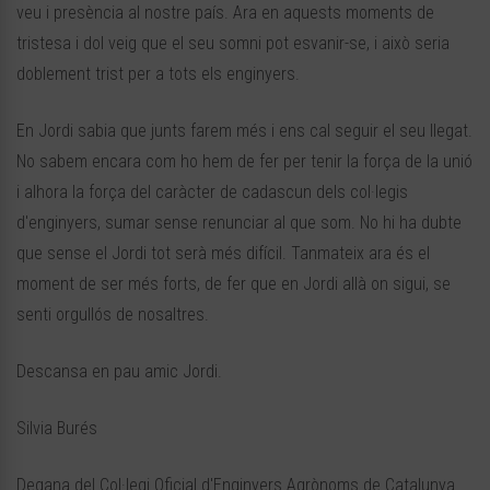
veu i presència al nostre país. Ara en aquests moments de
tristesa i dol veig que el seu somni pot esvanir-se, i això seria
doblement trist per a tots els enginyers.
En Jordi sabia que junts farem més i ens cal seguir el seu llegat.
No sabem encara com ho hem de fer per tenir la força de la unió
i alhora la força del caràcter de cadascun dels col·legis
d'enginyers, sumar sense renunciar al que som. No hi ha dubte
que sense el Jordi tot serà més difícil. Tanmateix ara és el
moment de ser més forts, de fer que en Jordi allà on sigui, se
senti orgullós de nosaltres.
Descansa en pau amic Jordi.
Silvia Burés
Degana del Col·legi Oficial d'Enginyers Agrònoms de Catalunya