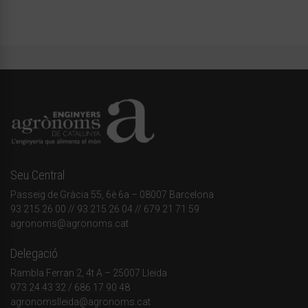
Seu Central
Passeig de Gràcia 55, 6è 6a – 08007 Barcelona
93 215 26 00
// 93 215 26 04 // 679 21 71 59
agronoms@agronoms.cat
Delegació
Rambla Ferran 2, 4t A – 25007 Lleida
973 24 43 32
/
686 17 90 48
agronomslleida@agronoms.cat