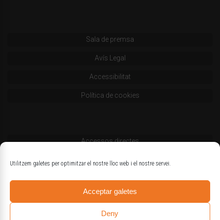
Sala de premsa
Avís Legal
Accessibilitat
Política de cookies
Accessos directes
Codi deontològic
Utilitzem galetes per optimitzar el nostre lloc web i el nostre servei.
Estatuts
Acceptar galetes
Logotips oficials
Deny