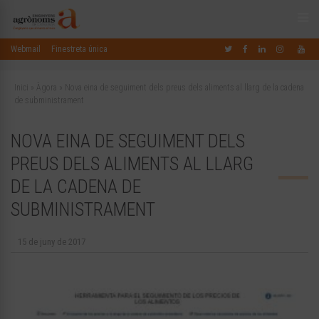
Webmail
Finestreta única
Inici
»
Àgora
»
Nova eina de seguiment dels preus dels aliments al llarg de la cadena
de subministrament
NOVA EINA DE SEGUIMENT DELS
PREUS DELS ALIMENTS AL LLARG
DE LA CADENA DE
SUBMINISTRAMENT
15 de juny de 2017