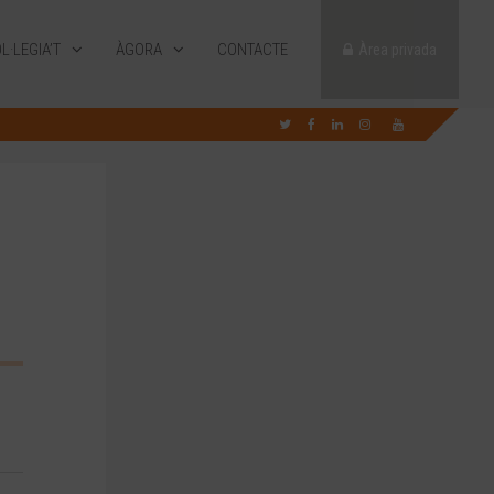
L·LEGIA’T
ÀGORA
CONTACTE
Àrea privada