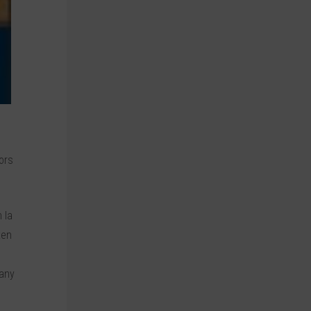
ors
 la
xen
dany