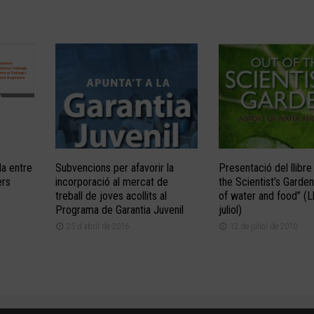
da entre
Subvencions per afavorir la
Presentació del llibre
ers
incorporació al mercat de
the Scientist’s Garden
treball de joves acollits al
of water and food” (Ll
Programa de Garantia Juvenil
juliol)
25 d'abril de 2016
12 de juliol de 2010