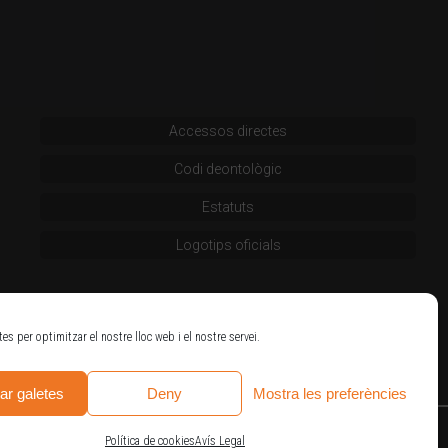
Accessos directes
Codi deontològic
Estatuts
Logotips oficials
tes per optimitzar el nostre lloc web i el nostre servei.
ar galetes
Deny
Mostra les preferències
Política de cookies
Avís Legal