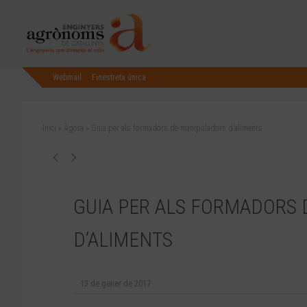
Webmail
Finestreta única
Inici
»
Àgora
»
Guia per als formadors de manipuladors d’aliments
GUIA PER ALS FORMADORS
D’ALIMENTS
13 de gener de 2017