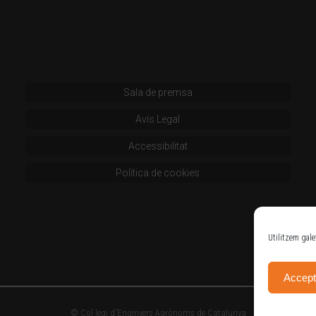
Sala de premsa
Avís Legal
Accessibilitat
Política de cookies
Utilitzem gale
Accept
© Col·legi d'Enginyers Agrònoms de Catalunya