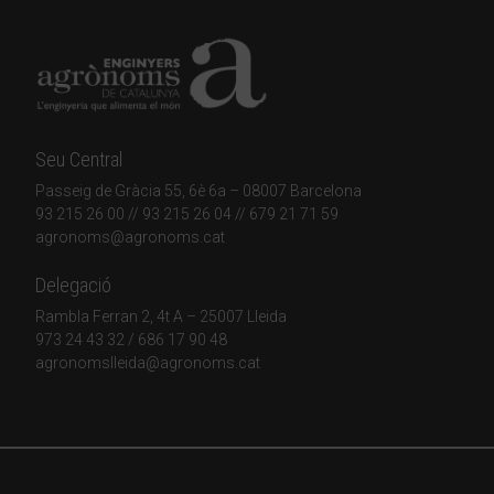
Seu Central
Passeig de Gràcia 55, 6è 6a – 08007 Barcelona
93 215 26 00
// 93 215 26 04 // 679 21 71 59
agronoms@agronoms.cat
Delegació
Rambla Ferran 2, 4t A – 25007 Lleida
973 24 43 32
/
686 17 90 48
agronomslleida@agronoms.cat