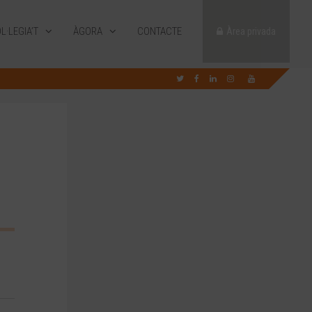
L·LEGIA’T
ÀGORA
CONTACTE
Àrea privada