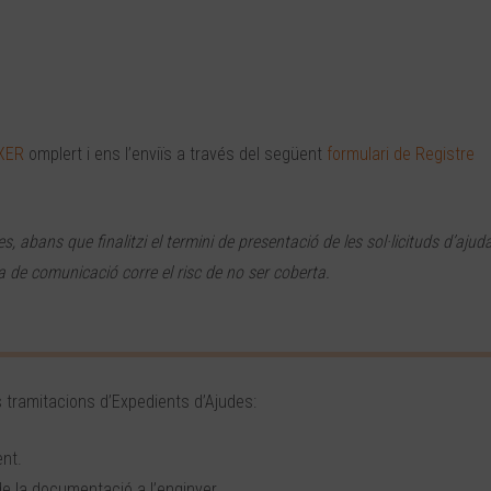
XER
omplert i ens l’enviïs a través del següent
formulari de Registre
abans que finalitzi el termini de presentació de les sol·licituds d’ajuda
a de comunicació corre el risc de no ser coberta.
tramitacions d’Expedients d’Ajudes:
nt.
 la documentació a l’enginyer.