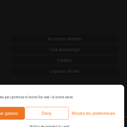
Accessos directes
Codi deontològic
Estatuts
Logotips oficials
tes per optimitzar el nostre lloc web i el nostre servei.
ar galetes
Deny
Mostra les preferències
Política de cookies
Avís Legal