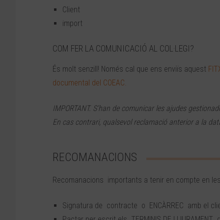
Client
import
COM FER LA COMUNICACIÓ AL COL·LEGI?
És molt senzill! Només cal que ens enviïs aquest
FIT
documental del COEAC.
IMPORTANT. S’han de comunicar les ajudes gestionades, 
En cas contrari, qualsevol reclamació anterior a la dat
RECOMANACIONS
Recomanacions importants a tenir en compte en les 
Signatura de contracte o ENCÀRREC amb el clie
Pactar per escrit els TERMINIS DE LLIURAMENT de