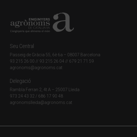
Seu Central
Passeig de Gràcia 55, 6è 6a – 08007 Barcelona
93 215 26 00
// 93 215 26 04 // 679 21 71 59
agronoms@agronoms.cat
Delegació
Rambla Ferran 2, 4t A – 25007 Lleida
973 24 43 32
/
686 17 90 48
agronomslleida@agronoms.cat