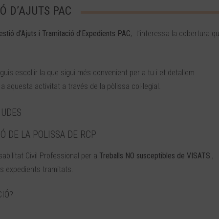
IÓ D’AJUTS PAC
estió d’Ajuts i Tramitació d’Expedients PAC
, t’interessa la cobertura q
s escollir la que sigui més convenient per a tu i et detallem
a aquesta activitat a través de la pòlissa col·legial.
JUDES
Ó DE LA POLISSA DE RCP
bilitat Civil Professional per a
Treballs NO susceptibles de VISATS
,
s expedients tramitats.
CIÓ?