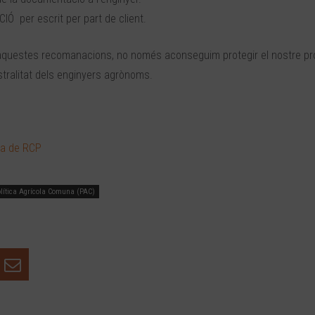
 per escrit per part de client.
 aquestes recomanacions, no només aconseguim protegir el nostre pr
istralitat dels enginyers agrònoms.
sa de RCP
lítica Agrícola Comuna (PAC)