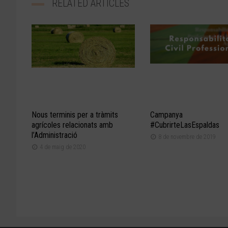
RELATED ARTICLES
Nous terminis per a tràmits
Campanya
agrícoles relacionats amb
#CubrirteLasEspaldas
l’Administració
8 de novembre de 2019
4 de maig de 2020