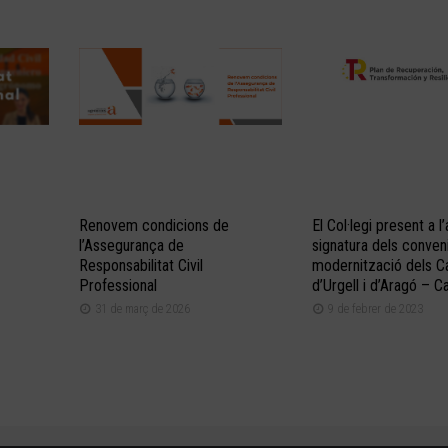
Renovem condicions de
El Col·legi present a l
l’Assegurança de
signatura dels conveni
Responsabilitat Civil
modernització dels C
Professional
d’Urgell i d’Aragó – C
31 de març de 2026
9 de febrer de 2023