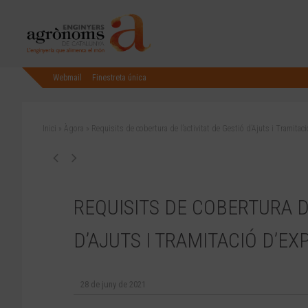
Webmail
Finestreta única
Inici
»
Àgora
»
Requisits de cobertura de l’activitat de Gestió d’Ajuts i Tramita
REQUISITS DE COBERTURA DE
D’AJUTS I TRAMITACIÓ D’EX
28 de juny de 2021