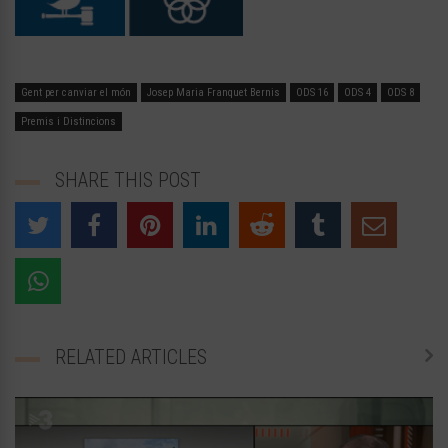
Gent per canviar el món
Josep Maria Franquet Bernis
ODS 16
ODS 4
ODS 8
Premis i Distincions
SHARE THIS POST
RELATED ARTICLES