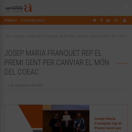
Webmail
Finestreta única
Inici
»
Àgora
»
Josep Maria Franquet rep el Premi Gent per Canviar el Món del COEAC
JOSEP MARIA FRANQUET REP EL
PREMI GENT PER CANVIAR EL MÓN
DEL COEAC
1 de desembre de 2025