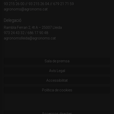
93 215 26 00
// 93 215 26 04 // 679 21 71 59
agronoms@agronoms.cat
Delegació
Rambla Ferran 2, 4t A – 25007 Lleida
973 24 43 32
/
686 17 90 48
agronomslleida@agronoms.cat
Sala de premsa
Avís Legal
Accessibilitat
Política de cookies
Accessos directes