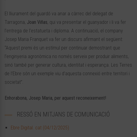
El lliurament del guardó va anar a càrrec del delegat de
Tarragona,
Joan Viñas
, qui va presentar el guanyador i li va fer
l’entrega de l’estatueta i diploma. A continuació, el company
Josep Maria Franquet va fer un discurs afirmant el següent:
“Aquest premi és un estímul per continuar demostrant que
l’enginyeria agronòmica no només serveix per produir aliments,
sinó també per generar cultura, identitat i esperança. Les Terres
de l’Ebre són un exemple viu d’aquesta connexió entre territori i
societat”.
Enhorabona, Josep Maria, per aquest reconeixement!
RESSÓ EN MITJANS DE COMUNICACIÓ
Ebre Digital. cat (04/12/2025)