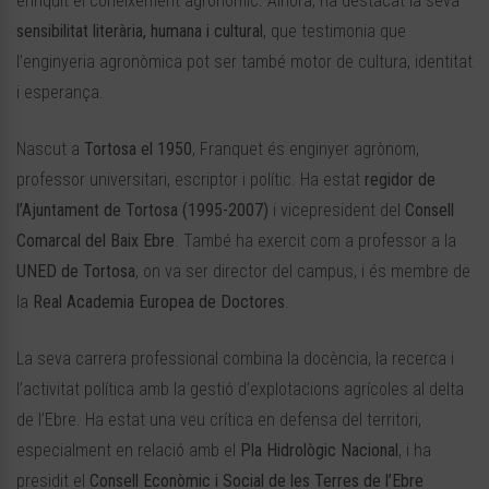
enriquit el coneixement agronòmic. Alhora, ha destacat la seva
sensibilitat literària, humana i cultural
, que testimonia que
l’enginyeria agronòmica pot ser també motor de cultura, identitat
i esperança.
Nascut a
Tortosa el 1950
, Franquet és enginyer agrònom,
professor universitari, escriptor i polític. Ha estat
regidor de
l’Ajuntament de Tortosa (1995-2007)
i vicepresident del
Consell
Comarcal del Baix Ebre
. També ha exercit com a professor a la
UNED de Tortosa
, on va ser director del campus, i és membre de
la
Real Academia Europea de Doctores
.
La seva carrera professional combina la docència, la recerca i
l’activitat política amb la gestió d’explotacions agrícoles al delta
de l’Ebre. Ha estat una veu crítica en defensa del territori,
especialment en relació amb el
Pla Hidrològic Nacional
, i ha
presidit el
Consell Econòmic i Social de les Terres de l’Ebre