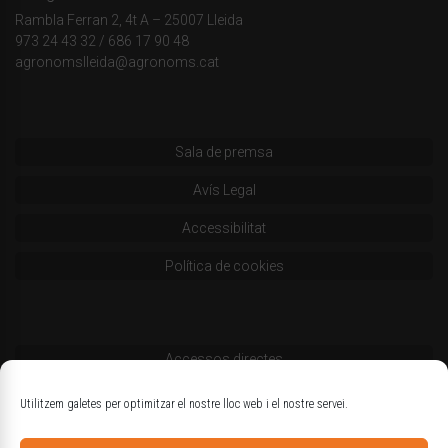
Rambla Ferran 2, 4t A – 25007 Lleida
973 24 43 32
/
686 17 90 48
agronomslleida@agronoms.cat
Sala de premsa
Avís Legal
Accessibilitat
Política de cookies
Accessos directes
Codi deontològic
Utilitzem galetes per optimitzar el nostre lloc web i el nostre servei.
Estatuts