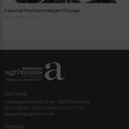
X edició del Premi Ramon Margalef d’Ecologia
29 de gener de 2014
Seu Central
Passeig de Gràcia 55, 6è 6a – 08007 Barcelona
93 215 26 00
// 93 215 26 04 // 679 21 71 59
agronoms@agronoms.cat
Delegació