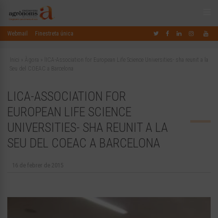
Webmail
Finestreta única
Inici
»
Àgora
»
lICA-Association for European Life Science Universities- sha reunit a la
Seu del COEAC a Barcelona
LICA-ASSOCIATION FOR
EUROPEAN LIFE SCIENCE
UNIVERSITIES- SHA REUNIT A LA
SEU DEL COEAC A BARCELONA
16 de febrer de 2015