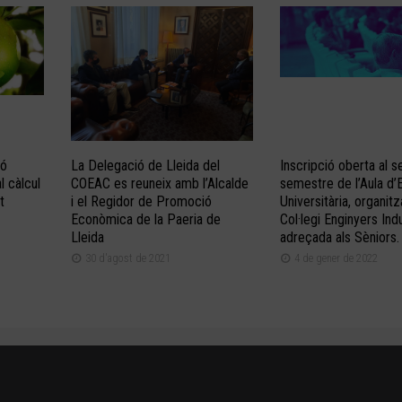
ió
La Delegació de Lleida del
Inscripció oberta al 
l càlcul
COEAC es reuneix amb l’Alcalde
semestre de l’Aula d’
t
i el Regidor de Promoció
Universitària, organit
Econòmica de la Paeria de
Col·legi Enginyers Indu
Lleida
adreçada als Sèniors.
30 d'agost de 2021
4 de gener de 2022