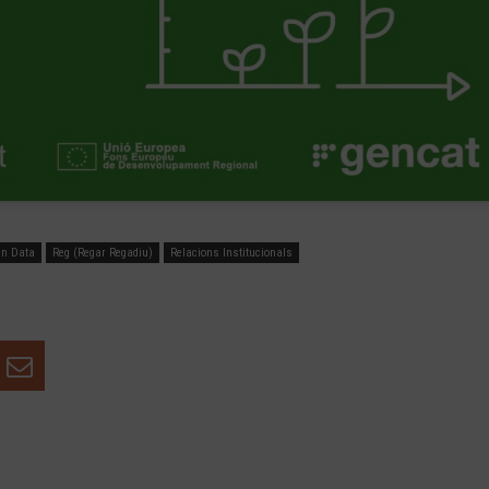
n Data
Reg (Regar Regadiu)
Relacions Institucionals