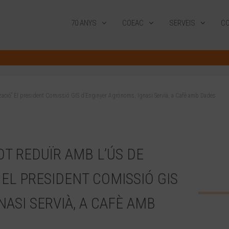
70 ANYS
COEAC
SERVEIS
CO
ització” El president Comissió GIS d’Enginyer Agrònoms, Ignasi Servià, a Cafè amb Dades
OT REDUÏR AMB L’ÚS DE
” EL PRESIDENT COMISSIÓ GIS
ASI SERVIÀ, A CAFÈ AMB