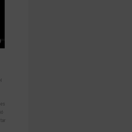
l
des
ió
tar