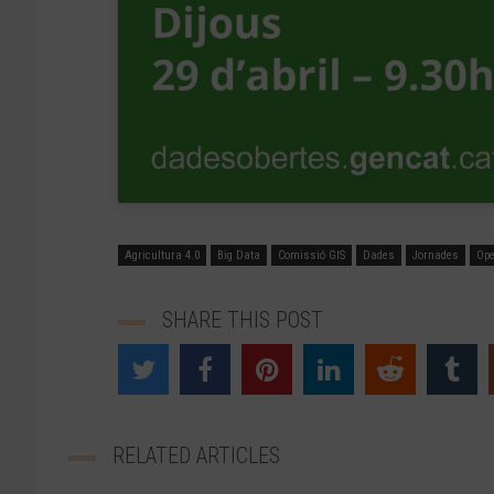
Agricultura 4.0
Big Data
Comissió GIS
Dades
Jornades
Ope
SHARE THIS POST
RELATED ARTICLES