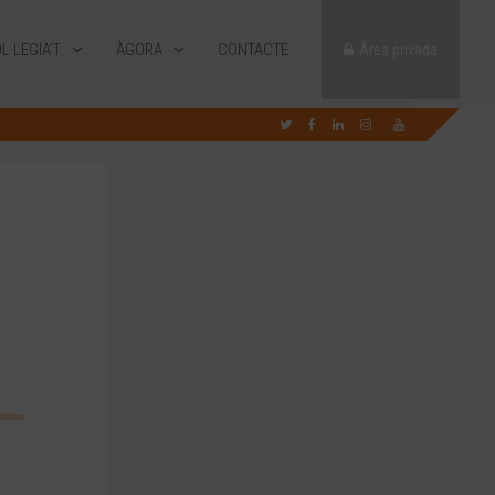
L·LEGIA’T
ÀGORA
CONTACTE
Àrea privada