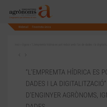
Webmail
Finestreta única
Inici
»
Àgora
»
“L’empremta hídrica es pot reduïr amb l’ús de dades i la digital
“L’EMPREMTA HÍDRICA ES P
DADES I LA DIGITALITZACIÓ
D’ENGINYER AGRÒNOMS, IGN
DADES