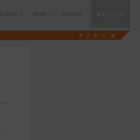
L·LEGIA’T
ÀGORA
CONTACTE
Àrea privada