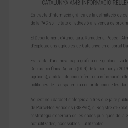
CATALUNYA AMB INFORMACIÓ RELLEV
Es tracta d’informació gràfica de la delimitació de cad
de la PAC sol·licitats o l’adhesió a la venda de proximi
El Departament d’Agricultura, Ramaderia, Pesca i Ali
d’explotacions agrícoles de Catalunya en el portal D
Es tracta d’una nova capa gràfica que geolocalitza l
Declaració Única Agrària (DUN) de la campanya 2019 (
agràries), amb la intenció d’oferir una informació rell
polítiques de transparència i de protecció de les da
Aquest nou dataset s’afegeix a altres que ja té publ
de Parcel·les Agrícoles (SIGPAC), el Registre d’Explo
l’estratègia d’obertura de les dades públiques de la 
actualitzades, accessibles, i utilitzables.