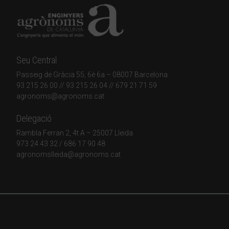
Seu Central
Passeig de Gràcia 55, 6è 6a – 08007 Barcelona
93 215 26 00
// 93 215 26 04 // 679 21 71 59
agronoms@agronoms.cat
Delegació
Rambla Ferran 2, 4t A – 25007 Lleida
973 24 43 32
/
686 17 90 48
agronomslleida@agronoms.cat