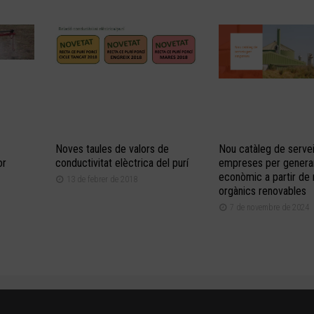
Noves taules de valors de
Nou catàleg de servei
or
conductivitat elèctrica del purí
empreses per generar
econòmic a partir de
13 de febrer de 2018
orgànics renovables
7 de novembre de 2024