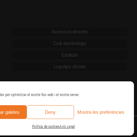
Accessos directes
Codi deontològic
Estatuts
Logotips oficials
tes per optimitzar el nostre lloc web i el nostre servei.
ar galetes
Deny
Mostra les preferències
Política de cookies
Avís Legal