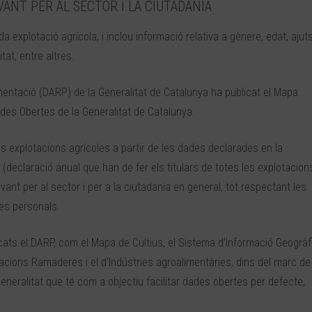
ANT PER AL SECTOR I LA CIUTADANIA
a explotació agrícola, i inclou informació relativa a gènere, edat, ajut
tat, entre altres.
mentació (DARP) de la Generalitat de Catalunya ha publicat el Mapa
ades Obertes de la Generalitat de Catalunya.
es explotacions agrícoles a partir de les dades declarades en la
declaració anual que han de fer els titulars de totes les explotacion
evant per al sector i per a la ciutadania en general, tot respectant les
des personals.
icats el DARP, com el Mapa de Cultius, el Sistema d’Informació Geogràf
tacions Ramaderes i el d’Indústries agroalimentàries, dins del marc de
Generalitat que té com a objectiu facilitar dades obertes per defecte,