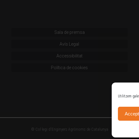
Sala de premsa
Avís Legal
Accessibilitat
Política de cookies
Utilitzem gale
Accept
© Col·legi d'Enginyers Agrònoms de Catalunya