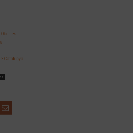
s Obertes
a.
de Catalunya
les