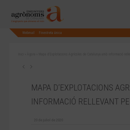
Webmail
Finestreta única
Inici
»
Àgora
»
Mapa d’Explotacions Agrícoles de Catalunya amb informació relleva
MAPA D’EXPLOTACIONS AGR
INFORMACIÓ RELLEVANT PER
20 de juliol de 2020