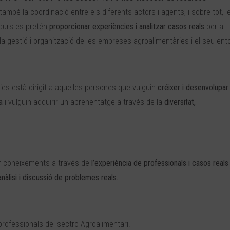
ambé la coordinació entre els diferents actors i agents, i sobre tot, l
 curs es pretén
proporcionar experiències i analitzar casos reals
per a
 la gestió i organització de les empreses agroalimentàries i el seu ent
ies està dirigit a aquelles persones que vulguin
créixer i desenvolupar 
a
i vulguin adquirir un aprenentatge a través de la
diversitat,
r coneixements a través de
l’experiència de professionals i casos reals
àlisi i discussió de problemes reals.
professionals del sectro Agroalimentari.