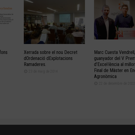
fons
Xerrada sobre el nou Decret
Marc Cuesta Vendrell
dOrdenació dExplotacions
guanyador del V Prem
Ramaderes.
d’Excel·lència al millor
Final de Màster en En
23 de maig de 2014
Agronòmica
22 de desembre de 2022