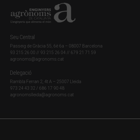
Seu Central
Passeig de Gràcia 55, 6è 6a – 08007 Barcelona
93 215 26 00
// 93 215 26 04 // 679 21 71 59
agronoms@agronoms.cat
Delegació
Rambla Ferran 2, 4t A – 25007 Lleida
973 24 43 32
/
686 17 90 48
agronomslleida@agronoms.cat