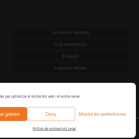
Accessos directes
Codi deontològic
Estatuts
Logotips oficials
tes per optimitzar el nostre lloc web i el nostre servei.
ar galetes
Deny
Mostra les preferències
Política de cookies
Avís Legal