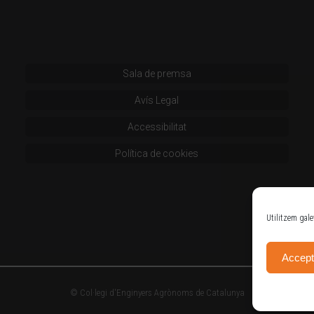
Sala de premsa
Avís Legal
Accessibilitat
Política de cookies
Utilitzem gale
Accept
© Col·legi d'Enginyers Agrònoms de Catalunya