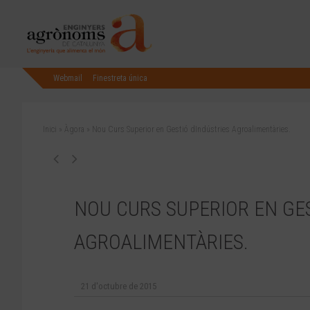
Webmail
Finestreta única
Inici
»
Àgora
»
Nou Curs Superior en Gestió dIndústries Agroalimentàries.
NOU CURS SUPERIOR EN GES
AGROALIMENTÀRIES.
21 d'octubre de 2015