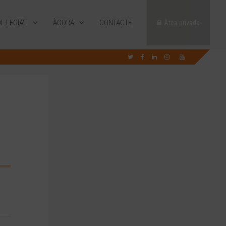
L·LEGIA’T
ÀGORA
CONTACTE
Àrea privada