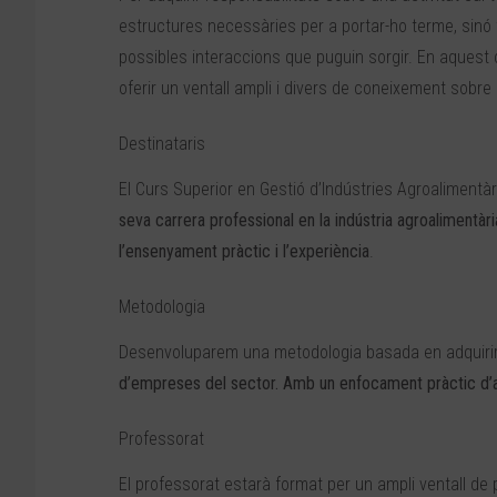
estructures necessàries per a portar-ho terme, sinó t
possibles interaccions que puguin sorgir. En aquest
oferir un ventall ampli i divers de coneixement sobre
Destinataris
El Curs Superior en Gestió d’Indústries Agroalimentàr
seva carrera professional en la indústria agroalimentàri
l’ensenyament pràctic i l’experiència
.
Metodologia
Desenvoluparem una metodologia basada en adquiri
d’empreses del sector. Amb un enfocament pràctic d’an
Professorat
El professorat estarà format per un ampli ventall de 