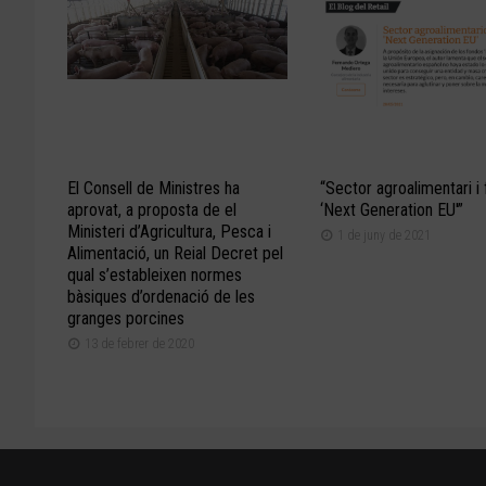
El Consell de Ministres ha
“Sector agroalimentari i 
aprovat, a proposta de el
‘Next Generation EU'”
Ministeri d’Agricultura, Pesca i
1 de juny de 2021
Alimentació, un Reial Decret pel
qual s’estableixen normes
bàsiques d’ordenació de les
granges porcines
13 de febrer de 2020