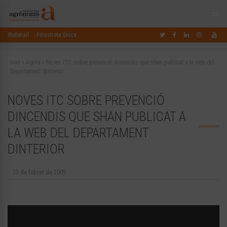
Webmail
Finestreta única
Inici
»
Àgora
»
Noves ITC sobre prevenció dincendis que shan publicat a la web del
Departament dInterior
NOVES ITC SOBRE PREVENCIÓ
DINCENDIS QUE SHAN PUBLICAT A
LA WEB DEL DEPARTAMENT
DINTERIOR
23 de febrer de 2009