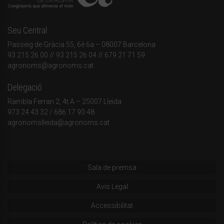
Seu Central
Passeig de Gràcia 55, 6è 6a – 08007 Barcelona
93 215 26 00
// 93 215 26 04 // 679 21 71 59
agronoms@agronoms.cat
Delegació
Rambla Ferran 2, 4t A – 25007 Lleida
973 24 43 32
/
686 17 90 48
agronomslleida@agronoms.cat
Sala de premsa
Avís Legal
Accessibilitat