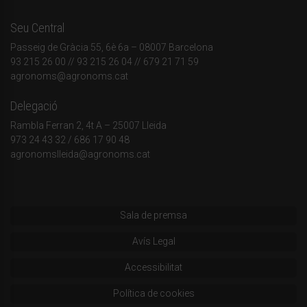
Seu Central
Passeig de Gràcia 55, 6è 6a – 08007 Barcelona
93 215 26 00
// 93 215 26 04 // 679 21 71 59
agronoms@agronoms.cat
Delegació
Rambla Ferran 2, 4t A – 25007 Lleida
973 24 43 32
/
686 17 90 48
agronomslleida@agronoms.cat
Sala de premsa
Avís Legal
Accessibilitat
Política de cookies