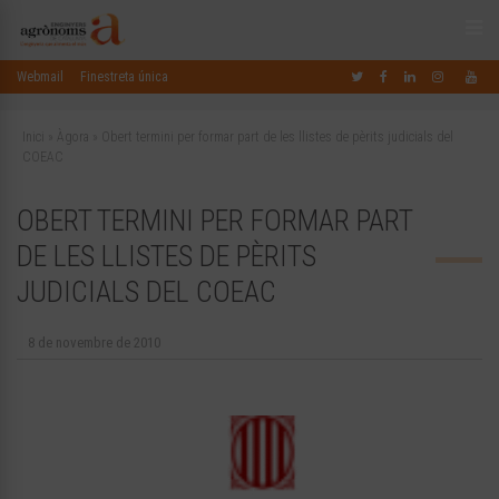
Webmail
Finestreta única
Inici
»
Àgora
»
Obert termini per formar part de les llistes de pèrits judicials del
COEAC
OBERT TERMINI PER FORMAR PART
DE LES LLISTES DE PÈRITS
JUDICIALS DEL COEAC
8 de novembre de 2010