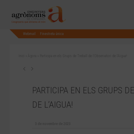
Webmail
Finestreta única
Inici
»
Àgora
»
Participa en els Grups de Treball de l’Observatori de l’Aigua!
PARTICIPA EN ELS GRUPS D
DE L’AIGUA!
3 de novembre de 2023