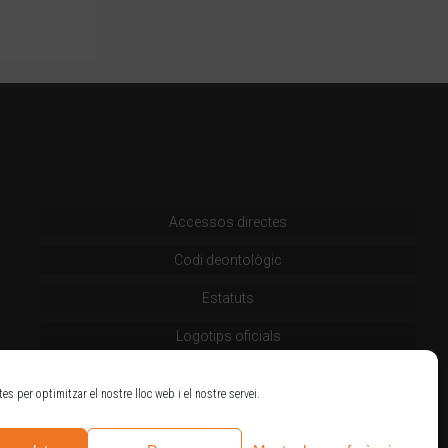
Accessos directes
Codi deontològic
Estatuts
Logotips oficials
tes per optimitzar el nostre lloc web i el nostre servei.