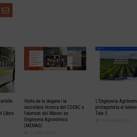
artells
Visita de la degana i la
L’Enginyeria Agrònom
secretària tècnica del COEAC a
protagonista al teleno
 Llibre
l’alumnat del Màster en
Tele 5
Enginyeria Agronòmica
16 de maig de 2024
(MENAG)
17 d'abril de 2024