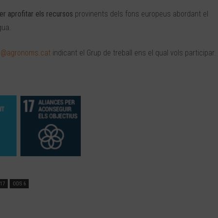
r aprofitar els recursos
provinents dels fons europeus abordant el
gua.
@agronoms.cat
indicant el Grup de treball ens el qual vols participar.
17
ODS 6