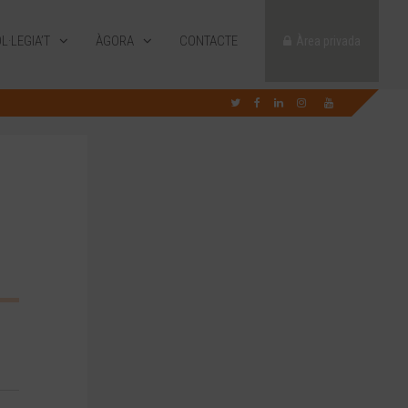
L·LEGIA’T
ÀGORA
CONTACTE
Àrea privada