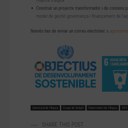
majoria d’aigua.
Construir un projecte transformador i de consens pe
model de gestió governança i finançament de l’ai
Només has de enviar un correu electrònic
a
agronoms
Comissió de l'Aigua
Grups de treball
Observatori de l'Aigua
ODS 
SHARE THIS POST