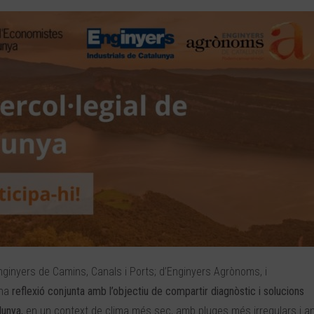
Enginyers de Camins, Canals i Ports; d’Enginyers Agrònoms, i
na
reflexió conjunta amb l’objectiu de compartir diagnòstic i solucions
lunya,
en un context de clima més sec, amb pluges més irregulars i 