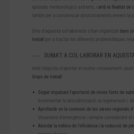
episodis meteorològics extrems, i
amb la finalitat de 
també per a consensuar posicionaments envers la pro
Dins d’aquesta col·laboració s’han organitzat
dues jo
treball
per a tractar les diferents problemàtiques rel
SUMA’T A COL·LABORAR EN AQUEST
Amb l’objectiu d’aportar el nostre coneixement i punt
Grups de treball:
Seguir impulsant l’aportació de noves fonts de sub
Incrementar la dessalinització, la regeneració i d
Aprofundir en la connexió de les xarxes regionals 
situacions d’emergència i sempre considerant el
Abordar la millora de l‘eficiència i la reducció de p