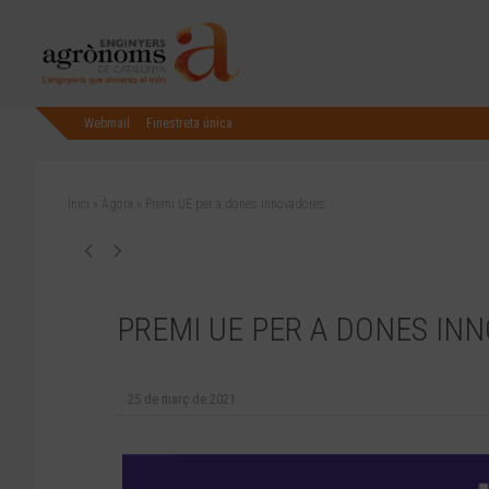
Webmail
Finestreta única
Inici
»
Àgora
»
Premi UE per a dones innovadores
PREMI UE PER A DONES IN
25 de març de 2021