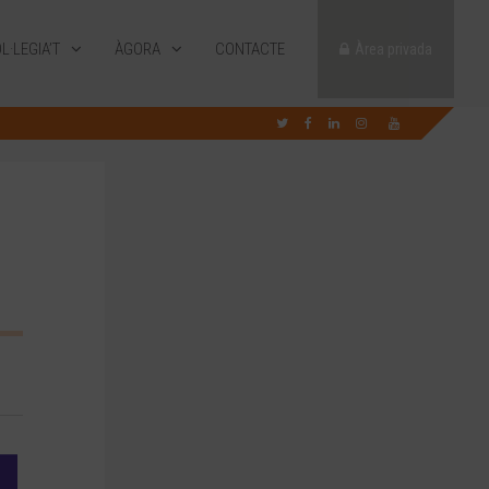
L·LEGIA’T
ÀGORA
CONTACTE
Àrea privada