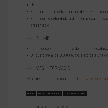
Una dona
Establerta en un estat membre de la UE (inclosos p
Fundadora o cofundadora d’una empresa innovado
presentació
PREMIS
Es concedeixen tres premis de 100.000 € cadascun
Un quart premi de 50.000 euros s’atorga a una d
MÉS INFORMACIÓ
Per a més informació consulteu:
https://eic.ec.euro
Dones
Premis i Distincions
Unió Europea (UE)
SHARE THIS POST