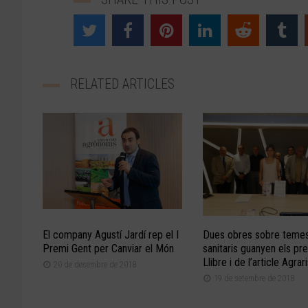
RELATED ARTICLES
El company Agustí Jardí rep el I
Dues obres sobre teme
Premi Gent per Canviar el Món
sanitaris guanyen els pr
Llibre i de l’article Agrar
20 de desembre de 2018
19 de setembre de 2018