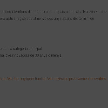
aïsos i territoris d’ultramar) o en un país associat a Horizon Europe
ra activa registrada almenys dos anys abans del termini de
 en la categoria principal.
ona jove innovadora de 30 anys o menys.
pa.eu/eic-funding-opportunities/eic-prizes/eu-prize-women-innovators