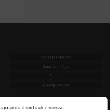
Accessos directes
Codi deontològic
Estatuts
Logotips oficials
tes per optimitzar el nostre lloc web i el nostre servei.