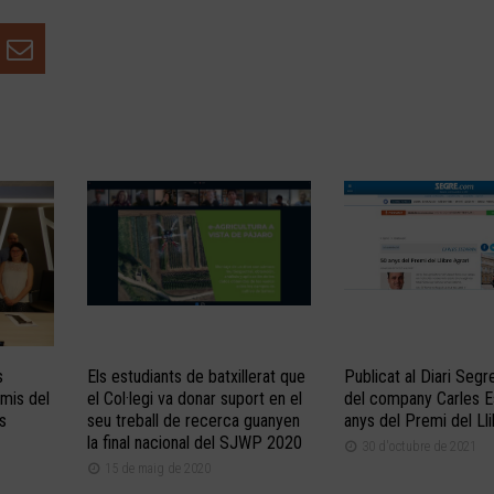
s
Els estudiants de batxillerat que
Publicat al Diari Segre
emis del
el Col·legi va donar suport en el
del company Carles Es
is
seu treball de recerca guanyen
anys del Premi del Lli
la final nacional del SJWP 2020
30 d'octubre de 2021
15 de maig de 2020