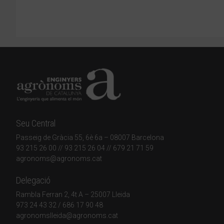
Seu Central
Passeig de Gràcia 55, 6è 6a – 08007 Barcelona
93 215 26 00
// 93 215 26 04 // 679 21 71 59
agronoms@agronoms.cat
Delegació
Rambla Ferran 2, 4t A – 25007 Lleida
973 24 43 32
/
686 17 90 48
agronomslleida@agronoms.cat