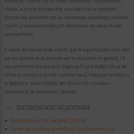
públics en l’exercici de les seves respectives competències,
ofereix, a la nota introductòria, una relació de la normativa
dictada fins al moment per les comunitats autònomes, facilitant
l’accés a la mateixa mitjançant hipervincles als diaris oficials
corresponents.
A causa de l’extraordinari interès que té aquesta publicació, tant
per als gestors de la crisi com per la ciutadania en general, i al
seu permanent actualització, l’Agència Estatal Butlletí Oficial de
l’Estat et convida a accedir a la informació, mitjançant el vincle a
la Biblioteca Jurídica Digital, des d’on es pot consultar i
descarregar, de forma lliure i gratuïta.
DOCUMENTACIÓ RELACIONADA
Codi Electrònic Crisi Sanitària COVID-19
Sumari de la publicació al BOE del Codi Electrònic Crisi