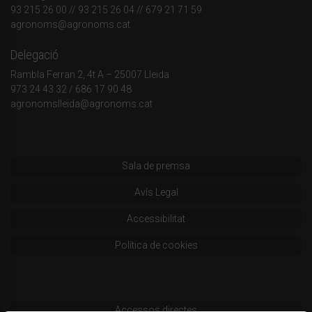
93 215 26 00
// 93 215 26 04 // 679 21 71 59
agronoms@agronoms.cat
Delegació
Rambla Ferran 2, 4t A – 25007 Lleida
973 24 43 32
/
686 17 90 48
agronomslleida@agronoms.cat
Sala de premsa
Avís Legal
Accessibilitat
Política de cookies
Accessos directes