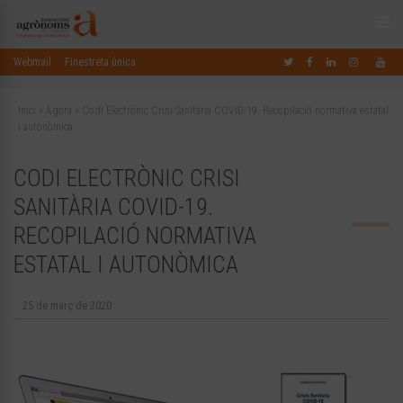
Webmail
Finestreta única
Inici
»
Àgora
»
Codi Electrònic Crisi Sanitària COVID-19. Recopilació normativa estatal
i autonòmica
CODI ELECTRÒNIC CRISI
SANITÀRIA COVID-19.
RECOPILACIÓ NORMATIVA
ESTATAL I AUTONÒMICA
25 de març de 2020