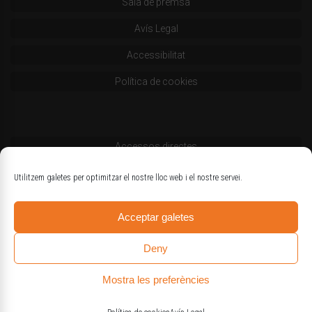
Sala de premsa
Avís Legal
Accessibilitat
Política de cookies
Accessos directes
Codi deontològic
Utilitzem galetes per optimitzar el nostre lloc web i el nostre servei.
Estatuts
Acceptar galetes
Logotips oficials
Deny
Mostra les preferències
© Col·legi d'Enginyers Agrònoms de Catalunya