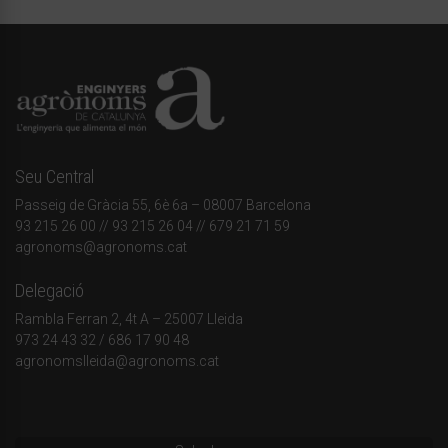
Seu Central
Passeig de Gràcia 55, 6è 6a – 08007 Barcelona
93 215 26 00
// 93 215 26 04 // 679 21 71 59
agronoms@agronoms.cat
Delegació
Rambla Ferran 2, 4t A – 25007 Lleida
973 24 43 32
/
686 17 90 48
agronomslleida@agronoms.cat