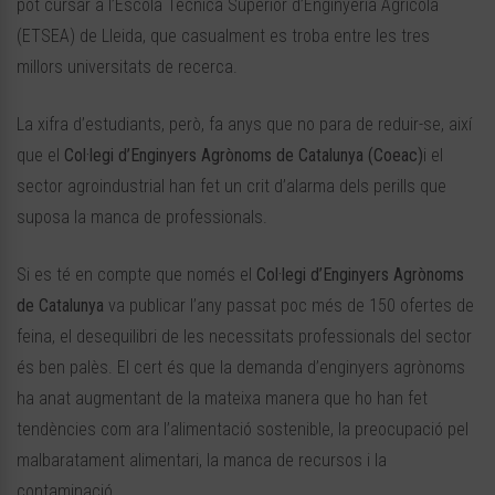
pot cursar a l’Escola Tècnica Superior d’Enginyeria Agrícola
(ETSEA) de Lleida, que casualment es troba entre les tres
millors universitats de recerca.
La xifra d’estudiants, però, fa anys que no para de reduir-se, així
que el
Col·legi d’Enginyers Agrònoms de Catalunya (Coeac)
i el
sector agroindustrial han fet un crit d’alarma dels perills que
suposa la manca de professionals.
Si es té en compte que només el
Col·legi d’Enginyers Agrònoms
de Catalunya
va publicar l’any passat poc més de 150 ofertes de
feina, el desequilibri de les necessitats professionals del sector
és ben palès. El cert és que la demanda d’enginyers agrònoms
ha anat augmentant de la mateixa manera que ho han fet
tendències com ara l’alimentació sostenible, la preocupació pel
malbaratament alimentari, la manca de recursos i la
contaminació.