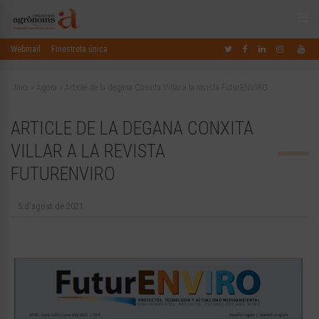
Webmail
Finestreta única
Inici
»
Àgora
»
Article de la degana Conxita Villar a la revista FuturENVIRO
ARTICLE DE LA DEGANA CONXITA
VILLAR A LA REVISTA
FUTURENVIRO
5 d'agost de 2021