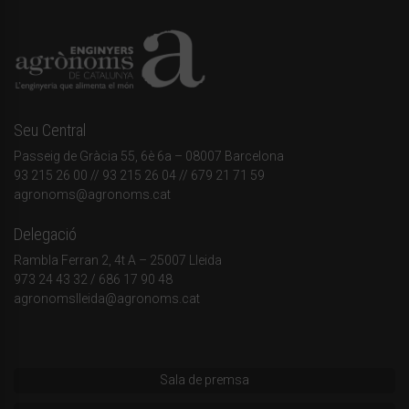
Seu Central
Passeig de Gràcia 55, 6è 6a – 08007 Barcelona
93 215 26 00
// 93 215 26 04 // 679 21 71 59
agronoms@agronoms.cat
Delegació
Rambla Ferran 2, 4t A – 25007 Lleida
973 24 43 32
/
686 17 90 48
agronomslleida@agronoms.cat
Sala de premsa