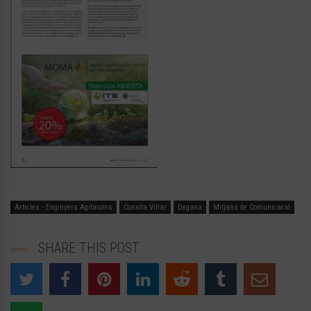
Articles - Enginyers Agrònoms
Conxita Villar
Degana
Mitjans de Comunicació
SHARE THIS POST