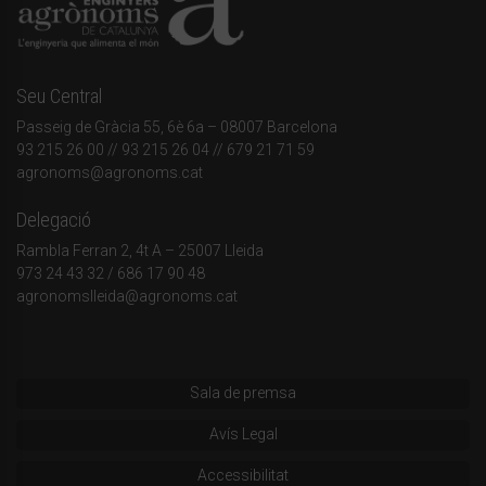
Seu Central
Passeig de Gràcia 55, 6è 6a – 08007 Barcelona
93 215 26 00
// 93 215 26 04 // 679 21 71 59
agronoms@agronoms.cat
Delegació
Rambla Ferran 2, 4t A – 25007 Lleida
973 24 43 32
/
686 17 90 48
agronomslleida@agronoms.cat
Sala de premsa
Avís Legal
Accessibilitat