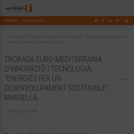
Webmail
Finestreta única
Inici
»
Àgora
»
Trobada Euro-Mediterrània d’Innovació i Tecnologia, “Energies per un
desenvolupament sostenible”. MARSELLA
TROBADA EURO-MEDITERRÀNIA
D’INNOVACIÓ I TECNOLOGIA,
“ENERGIES PER UN
DESENVOLUPAMENT SOSTENIBLE”.
MARSELLA
16 de juliol de 2008