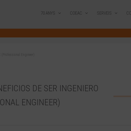
70 ANYS
COEAC
SERVEIS
CO
 (Professional Engineer)
EFICIOS DE SER INGENIERO
IONAL ENGINEER)