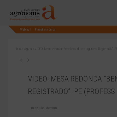
Webmail
Finestreta única
Inici
»
Àgora
»
VIDEO: Mesa redonda “Beneficios de ser Ingeniero Registrado”. PE
VIDEO: MESA REDONDA “BEN
REGISTRADO”. PE (PROFESS
18 de juliol de 2018