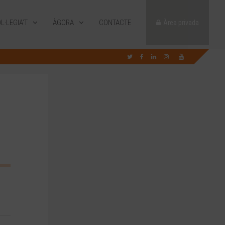
L·LEGIA’T
ÀGORA
CONTACTE
Àrea privada