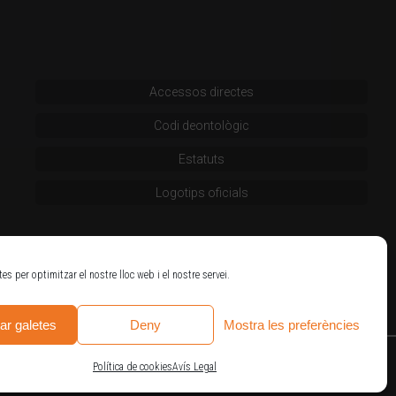
Accessos directes
Codi deontològic
Estatuts
Logotips oficials
tes per optimitzar el nostre lloc web i el nostre servei.
ar galetes
Deny
Mostra les preferències
Política de cookies
Avís Legal