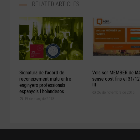
RELATED ARTICLES
Signatura de l’acord de
Vols ser MEMBER de l
reconeixement mutu entre
sense cost fins el 31/1
enginyers professionals
!!!
espanyols i holandesos
26 de novembre de 2015
19 de març de 2018