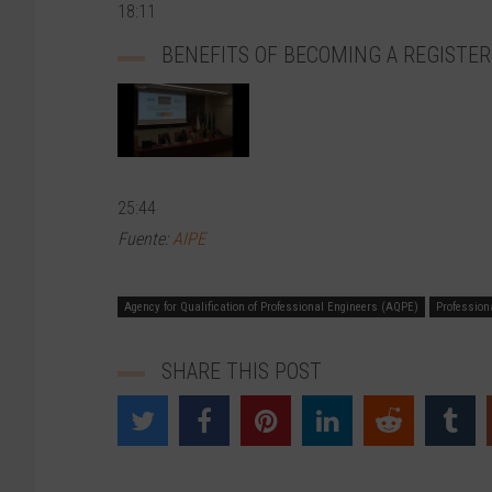
18:11
BENEFITS OF BECOMING A REGISTER
25:44
Fuente:
AIPE
Agency for Qualification of Professional Engineers (AQPE)
Professiona
SHARE THIS POST