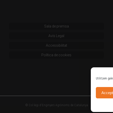
Sala de premsa
Avís Legal
Accessibilitat
Política de cookies
Utilitzem gale
Accept
© Col·legi d'Enginyers Agrònoms de Catalunya