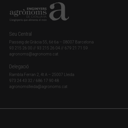
Seu Central
Passeig de Gràcia 55, 6è 6a – 08007 Barcelona
93 215 26 00
// 93 215 26 04 // 679 21 71 59
agronoms@agronoms.cat
Delegació
Rambla Ferran 2, 4t A – 25007 Lleida
973 24 43 32
/
686 17 90 48
agronomslleida@agronoms.cat