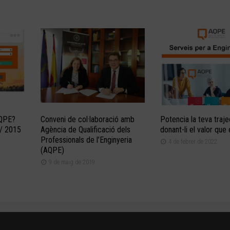
AQPE?
Conveni de col·laboració amb
Potencia la teva traje
2/ 2015
Agència de Qualificació dels
donant-li el valor que
Professionals de l’Enginyeria
4 de febrer de 2022
(AQPE)
9 de maig de 2019