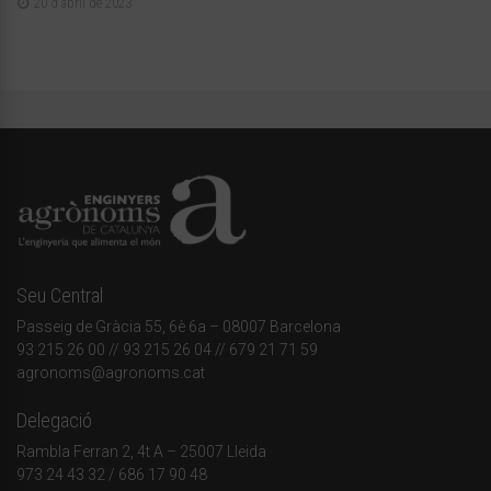
20 d'abril de 2023
Seu Central
Passeig de Gràcia 55, 6è 6a – 08007 Barcelona
93 215 26 00
// 93 215 26 04 // 679 21 71 59
agronoms@agronoms.cat
Delegació
Rambla Ferran 2, 4t A – 25007 Lleida
973 24 43 32
/
686 17 90 48