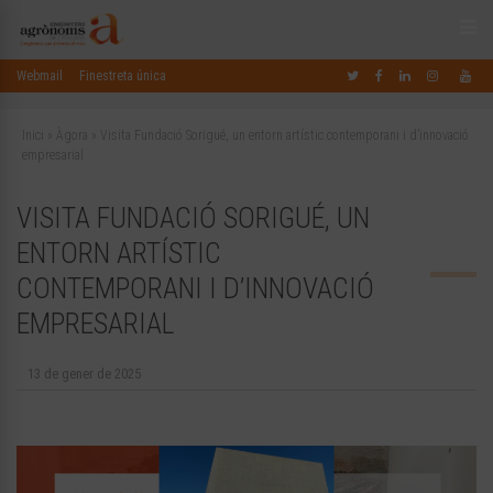
Webmail
Finestreta única
Inici
»
Àgora
»
Visita Fundació Sorigué, un entorn artístic contemporani i d’innovació
empresarial
VISITA FUNDACIÓ SORIGUÉ, UN
ENTORN ARTÍSTIC
CONTEMPORANI I D’INNOVACIÓ
EMPRESARIAL
13 de gener de 2025