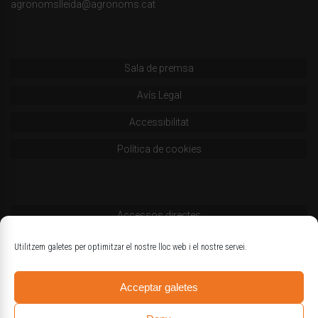
agronomslleida@agronoms.cat
Sala de premsa
Avís Legal
Accessibilitat
Política de cookies
Accessos directes
Codi deontològic
Utilitzem galetes per optimitzar el nostre lloc web i el nostre servei.
Estatuts
Acceptar galetes
Logotips oficials