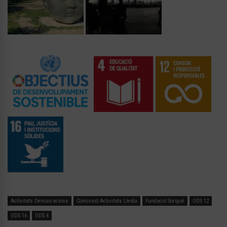
Activitats Demarcacions
Comissió Activitats Lleida
Fundació Sorigué
ODS 12
ODS 16
ODS 4