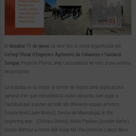
El
dissabte 11 de gener
va tenir lloc la visita organitzada pel
Col·legi Oficial d’Enginyers Agrònoms de Catalunya
a
Fundació
Sorigué
, Projecte Planta, amb l’assistència de més d’una vintena
de persones.
La trobada es va iniciar al centre de visites amb explicacions
general d’en què consistiria la visita i després vam pujar a
l’autobús per a poder accedir als diferents espais artístics:
Double Bind (Juan Muñoz), Centre de Mineralogia, In the
beginning was… (Chiharu Shiota), Kiefer Pavilion (Anselm Kiefer),
Ocean Without a Shore (Bill Viola) Nit i Dia (Antonio López) More