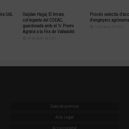
Fira UdL
Ouijdan Hajjaj El Imrani,
Procés selectiu d’acc
col·legiada del COEAC,
d’enginyers agrònoms 
guardonada amb el 1r Premi
10 de gener de 2025
Agrària a la Fira de Valladolid
30 de gener de 2025
Sala de premsa
Avís Legal
Accessibilitat