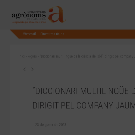
Webmail
Finestreta única
Inici
»
Àgora
»
“Diccionari multilingüe de la ciència del sòl”, dirigit pel company
“DICCIONARI MULTILINGÜE D
DIRIGIT PEL COMPANY JAU
23 de gener de 2023