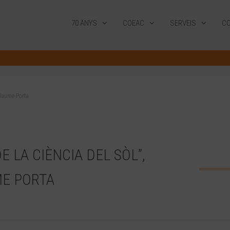
70 ANYS
COEAC
SERVEIS
CO
 Jaume Porta
E LA CIÈNCIA DEL SÒL”,
ME PORTA