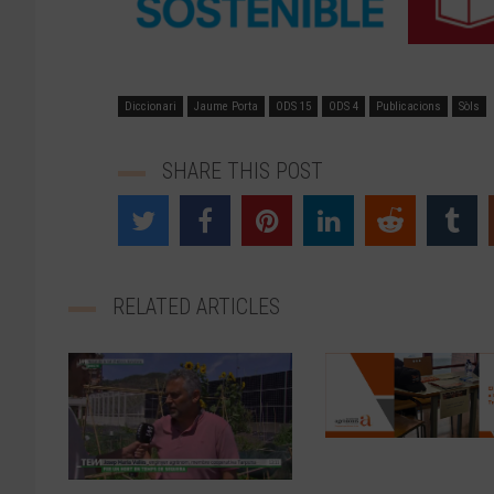
Diccionari
Jaume Porta
ODS 15
ODS 4
Publicacions
Sòls
SHARE THIS POST
RELATED ARTICLES