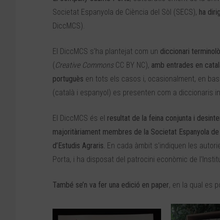
Societat Espanyola de Ciència del Sòl (SECS),
ha diri
DiccMCS).
El DiccMCS s’ha plantejat com un
diccionari terminolò
(
Creative Commons
CC BY NC),
amb entrades en català
portuguès
en tots els casos i, ocasionalment, en basc
(català i espanyol) es presenten com a diccionaris 
El DiccMCS és el
resultat de la feina conjunta i desint
majoritàriament membres de la Societat Espanyola de la C
d’Estudis Agraris.
En cada àmbit s’indiquen les autori
Porta, i ha disposat del patrocini econòmic de l’Insti
També se’n va fer una edició en paper
, en la qual es p