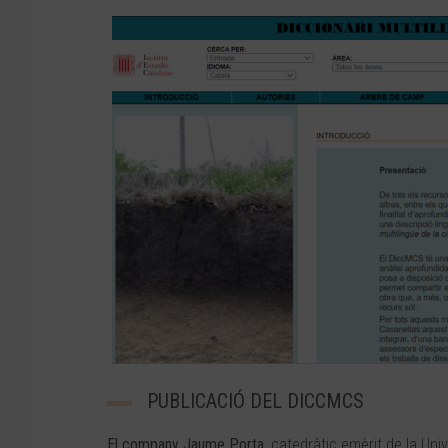
PUBLICACIÓ DEL DICCMCS
El company Jaume Porta
, catedràtic emèrit de la Univ