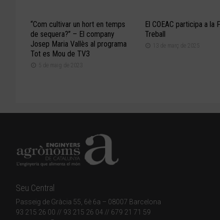
“Com cultivar un hort en temps
El COEAC participa a la 
de sequera?” – El company
Treball
Josep Maria Vallès al programa
13 de març de 2025
Tot es Mou de TV3
5 de maig de 2023
Seu Central
Passeig de Gràcia 55, 6è 6a – 08007 Barcelona
93 215 26 00
// 93 215 26 04 // 679 21 71 59