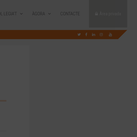
L·LEGIA’T
ÀGORA
CONTACTE
Àrea privada