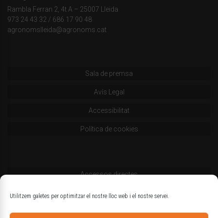
Rambla Ferran 2, 4t A – 25007 Lleida
973 24 43 32
/
686 17 90 48
agronomslleida@agronoms.cat
Sala de premsa
Avís Legal
Accessibilitat
Política de cookies
Accessos directes
Codi deontològic
Utilitzem galetes per optimitzar el nostre lloc web i el nostre servei.
Estatuts