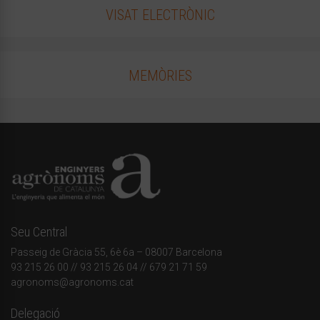
VISAT ELECTRÒNIC
MEMÒRIES
Seu Central
Passeig de Gràcia 55, 6è 6a – 08007 Barcelona
93 215 26 00
// 93 215 26 04 // 679 21 71 59
agronoms@agronoms.cat
Delegació