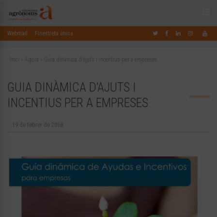
Webmail
Finestreta única
Inici
»
Àgora
»
Guia dinàmica d’ajuts i incentius per a empreses
GUIA DINÀMICA D’AJUTS I
INCENTIUS PER A EMPRESES
19 de febrer de 2018