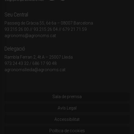
Seu Central
Passeig de Gràcia 55, 6è 6a – 08007 Barcelona
93 215 26 00
// 93 215 26 04 // 679 21 71 59
agronoms@agronoms.cat
Delegació
Rambla Ferran 2, 4t A – 25007 Lleida
973 24 43 32
/
686 17 90 48
agronomslleida@agronoms.cat
Sala de premsa
Avís Legal
Accessibilitat
Política de cookies