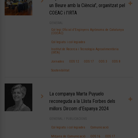
un Beure amb la Ciència”, organitzat pel
COEAC i l’IRTA
GENERAL
Col·legi Oficial d'Enginyers Agrònoms de Catalunya
(COEAC)
Col·legiats i col·legiades
Institut de Recerca i Tecnologia Agroalimentària
(IRTA)
Jornades
ODS 12
ODS 17
ODS 3
ODS 8
Sostenibilitat
La companya Marta Puyuelo
reconeguda a la Llista Forbes dels
millors Dircom d’Espanya 2024
GENERAL
/
PUBLICACIONS
Col·legiats i col·legiades
Comunicació
Mitjans de Comunicació
ODS 16
ODS 17