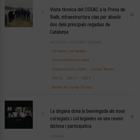
Visita tècnica del COEAC a la Presa de
Rialb, infraestructura clau per abastir
dos dels principals regadius de
Catalunya
ACTIVITATS
/
ACTIVITATS
/
GENERAL
Col·legiats i col·legiades
Comissió Activitats Lleida
Delegació Lleida COEAC
Jornada Tècnica
ODS 16
ODS 17
ODS 9
Sortides del Col·legi (Visites)
La degana dona la benvinguda als nous
col·legiats i col·legiades en una reunió
distesa i participativa
GENERAL