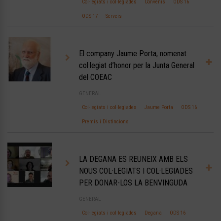
Col·legiats i col·legiades
Convenis
ODS 16
ODS 17
Serveis
El company Jaume Porta, nomenat
col·legiat d’honor per la Junta General
del COEAC
GENERAL
Col·legiats i col·legiades
Jaume Porta
ODS 16
Premis i Distincions
LA DEGANA ES REUNEIX AMB ELS
NOUS COL·LEGIATS I COL·LEGIADES
PER DONAR-LOS LA BENVINGUDA
GENERAL
Col·legiats i col·legiades
Degana
ODS 16