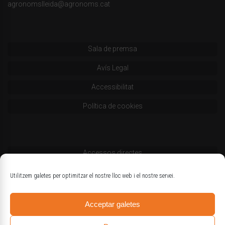
agronomslleida@agronoms.cat
Sala de premsa
Avís Legal
Accessibilitat
Política de cookies
Accessos directes
Codi deontològic
Utilitzem galetes per optimitzar el nostre lloc web i el nostre servei.
Estatuts
Acceptar galetes
Logotips oficials