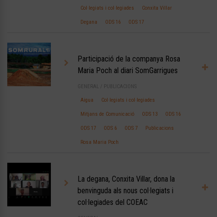
Col·legiats i col·legiades
Conxita Villar
Degana
ODS 16
ODS 17
Participació de la companya Rosa
Maria Poch al diari SomGarrigues
GENERAL
/
PUBLICACIONS
Aigua
Col·legiats i col·legiades
Mitjans de Comunicació
ODS 13
ODS 16
ODS 17
ODS 6
ODS 7
Publicacions
Rosa Maria Poch
La degana, Conxita Villar, dona la
benvinguda als nous col·legiats i
col·legiades del COEAC