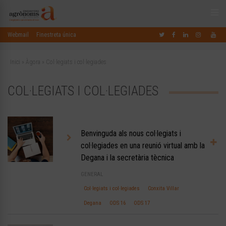
Webmail
Finestreta única
Inici
»
Àgora
»
Col·legiats i col·legiades
COL·LEGIATS I COL·LEGIADES
Benvinguda als nous col·legiats i
col·legiades en una reunió virtual amb la
Degana i la secretària tècnica
GENERAL
Col·legiats i col·legiades
Conxita Villar
Degana
ODS 16
ODS 17