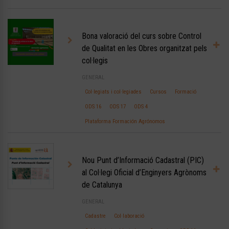
Bona valoració del curs sobre Control
de Qualitat en les Obres organitzat pels
col·legis
GENERAL
Col·legiats i col·legiades
Cursos
Formació
ODS 16
ODS 17
ODS 4
Plataforma Formación Agrónomos
Nou Punt d’Informació Cadastral (PIC)
al Col·legi Oficial d’Enginyers Agrònoms
de Catalunya
GENERAL
Cadastre
Col·laboració