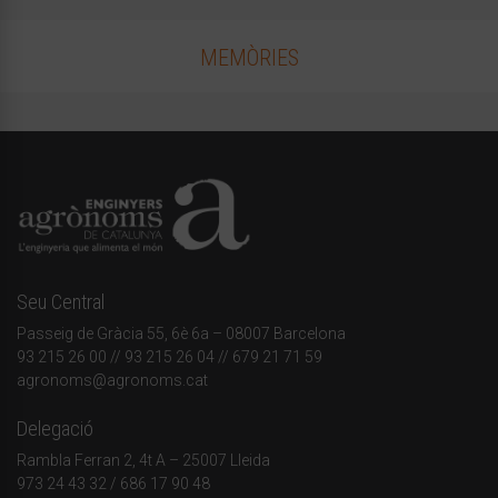
MEMÒRIES
Seu Central
Passeig de Gràcia 55, 6è 6a – 08007 Barcelona
93 215 26 00
// 93 215 26 04 // 679 21 71 59
agronoms@agronoms.cat
Delegació
Rambla Ferran 2, 4t A – 25007 Lleida
973 24 43 32
/
686 17 90 48