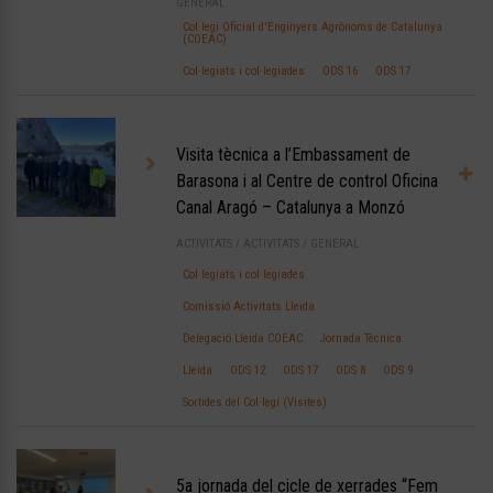
GENERAL
Col·legi Oficial d'Enginyers Agrònoms de Catalunya
(COEAC)
Col·legiats i col·legiades
ODS 16
ODS 17
Visita tècnica a l’Embassament de
Barasona i al Centre de control Oficina
Canal Aragó – Catalunya a Monzó
ACTIVITATS
/
ACTIVITATS
/
GENERAL
Col·legiats i col·legiades
Comissió Activitats Lleida
Delegació Lleida COEAC
Jornada Tècnica
Lleida
ODS 12
ODS 17
ODS 8
ODS 9
Sortides del Col·legi (Visites)
5a jornada del cicle de xerrades “Fem