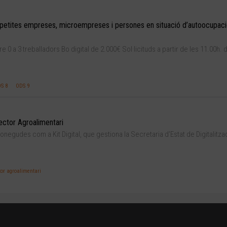
de petites empreses, microempreses i persones en situació d’autoocupac
0 a 3 treballadors Bo digital de 2.000€ Sol·licituds a partir de les 11.00h. 
S 8
ODS 9
Sector Agroalimentari
onegudes com a Kit Digital, que gestiona la Secretaria d’Estat de Digitalitzac
tor agroalimentari