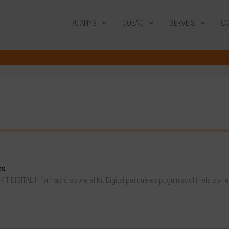
70 ANYS
COEAC
SERVEIS
CO
es
DIGITAL Informació sobre el Kit Digital perquè es puguin acollir els col·leg