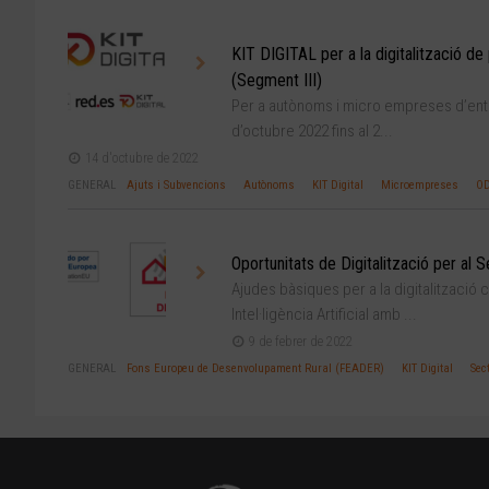
KIT DIGITAL per a la digitalització 
(Segment III)
Per a autònoms i micro empreses d’entre 
d’octubre 2022 fins al 2...
14 d'octubre de 2022
GENERAL
Ajuts i Subvencions
Autònoms
KIT Digital
Microempreses
OD
Oportunitats de Digitalització per al 
Ajudes bàsiques per a la digitalització c
Intel·ligència Artificial amb ...
9 de febrer de 2022
GENERAL
Fons Europeu de Desenvolupament Rural (FEADER)
KIT Digital
Sec