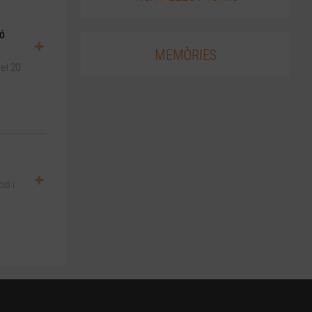
ió
MEMÒRIES
del 20
ió i