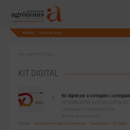
Webmail
Finestreta única
Inici
»
Àgora
»
KIT Digital
KIT DIGITAL
Kit digital per a col·legiats i col·legiad
INFORMACIÓ PER A LA SOL·LICITUD DEL KIT 
col·legiades a l’acord del Con...
18 de desembre de 2024
GENERAL
Consejo General Ingenieros Agrónomos
Digitalització
KIT Digital