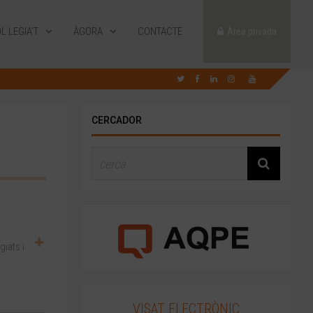
L·LEGIA’T
ÀGORA
CONTACTE
Àrea privada
CERCADOR
iats i
VISAT ELECTRÒNIC