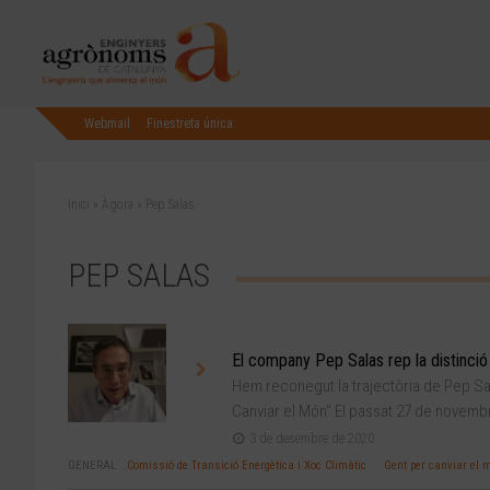
Webmail
Finestreta única
Inici
»
Àgora
»
Pep Salas
PEP SALAS
El company Pep Salas rep la distinció
Hem reconegut la trajectòria de Pep Sal
Canviar el Món” El passat 27 de novembre
3 de desembre de 2020
GENERAL
Comissió de Transició Energètica i Xoc Climàtic
Gent per canviar el 