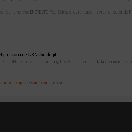
dor de l’empresa ENERBYTE, Pep Salas; el cofundador i actual director de R
el programa de tv3 Valor afegit
TEL·LIGENT Entrevista al company, Pep Salas, membre de la Comissió d’Ener
..
Climàtic
Mitjans de Comunicació
Pep Salas