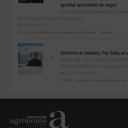
aprofitar oportunitats de negoci
El jove enginyer agrònom català i funda
Technology de energías limpias Javier...
2 d'abril de 2013
GENERAL
Comissió de Transició Energètica i Xoc Climàtic
Pep Salas
Entrevista al company, Pep Salas, en 
Valor afegit – 22/11/2012. ECONOMIA IN
Residus del COEAC en el programa de t.
26 de novembre de 2012
GENERAL
Comissió de Transició Energètica i Xoc 