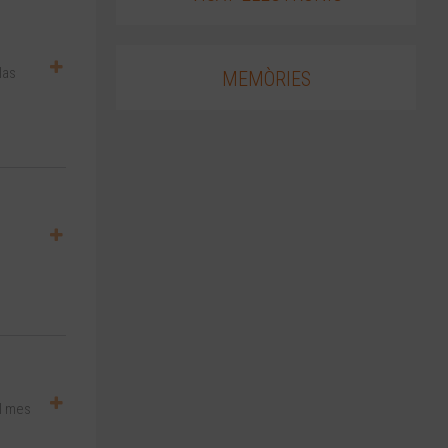
las
MEMÒRIES
al mes