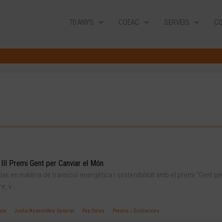
70 ANYS
COEAC
SERVEIS
CO
 III Premi Gent per Canviar el Món
as en matèria de transició energètica i sostenibilitat amb el premi “Gent pe
, v...
món
Junta/Assemblea General
Pep Salas
Premis i Distincions