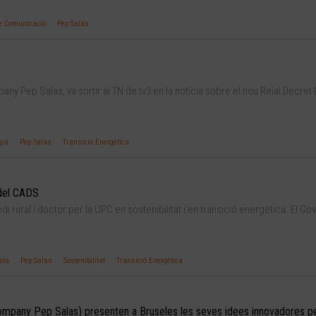
e Comunicació
Pep Salas
ny Pep Salas, va sortir al TN de tv3 en la notícia sobre el nou Reial Decret 
gia
Pep Salas
Transició Energètica
del CADS
 rural i doctor per la UPC en sostenibilitat i en transició energètica. El Go
.
sta
Pep Salas
Sostenibilitat
Transició Energètica
 company Pep Salas) presenten a Bruseles les seves idees innovadores p