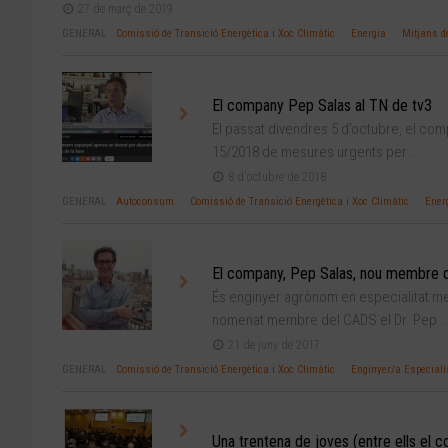
27 de març de 2019
GENERAL
Comissió de Transició Energètica i Xoc Climàtic
Energia
Mitjans d
El company Pep Salas al TN de tv3
El passat divendres 5 d’octubre, el compa
15/2018 de mesures urgents per ...
8 d'octubre de 2018
GENERAL
Autoconsum
Comissió de Transició Energètica i Xoc Climàtic
Ener
El company, Pep Salas, nou membre 
És enginyer agrònom en especialitat medi
nomenat membre del CADS el Dr. Pep ..
21 de juny de 2017
GENERAL
Comissió de Transició Energètica i Xoc Climàtic
Enginyer/a Especiali
Una trentena de joves (entre ells el