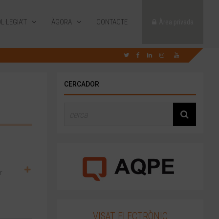
L·LEGIA’T
ÀGORA
CONTACTE
Àrea privada
CERCADOR
r
VISAT ELECTRÒNIC