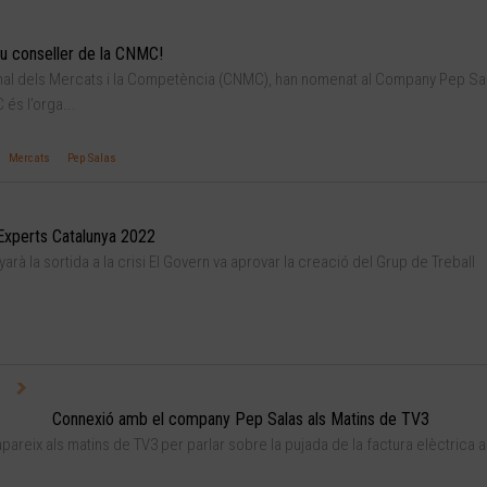
u conseller de la CNMC!
nal dels Mercats i la Competència (CNMC), han nomenat al Company Pep Sa
és l’orga...
Mercats
Pep Salas
Experts Catalunya 2022
rà la sortida a la crisi El Govern va aprovar la creació del Grup de Treball
Connexió amb el company Pep Salas als Matins de TV3
areix als matins de TV3 per parlar sobre la pujada de la factura elèctrica 