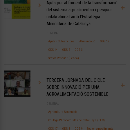
Ajuts per al foment de la transformació
del sistema agroalimentari i pesquer
català alineat amb l’Estratègia
Alimentària de Catalunya
GENERAL
Ajuts i Subvencions
Alimentació
ODS 12
ODS 14
ODS 2
ODS 3
Sector Pesquer (Pesca)
TERCERA JORNADA DEL CICLE
SOBRE INNOVACIÓ PER UNA
AGROALIMENTACIÓ SOSTENIBLE
GENERAL
Agricultura Sostenible
Col·legi d'Economistes de Catalunya (CEC)
ODS 17
ODS 8
ODS 9
Sector agroalimentari