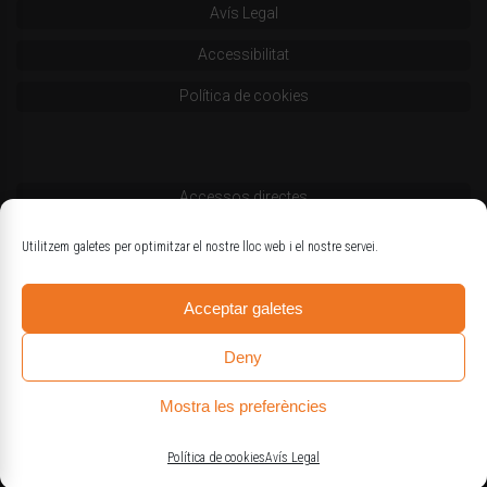
Avís Legal
Accessibilitat
Política de cookies
Accessos directes
Codi deontològic
Utilitzem galetes per optimitzar el nostre lloc web i el nostre servei.
Estatuts
Acceptar galetes
Logotips oficials
Deny
Mostra les preferències
© Col·legi d'Enginyers Agrònoms de Catalunya
Política de cookies
Avís Legal