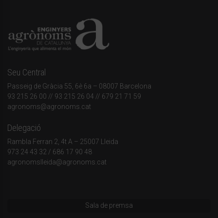
Seu Central
Passeig de Gràcia 55, 6è 6a – 08007 Barcelona
93 215 26 00
// 93 215 26 04 // 679 21 71 59
agronoms@agronoms.cat
Delegació
Rambla Ferran 2, 4t A – 25007 Lleida
973 24 43 32
/
686 17 90 48
agronomslleida@agronoms.cat
Sala de premsa