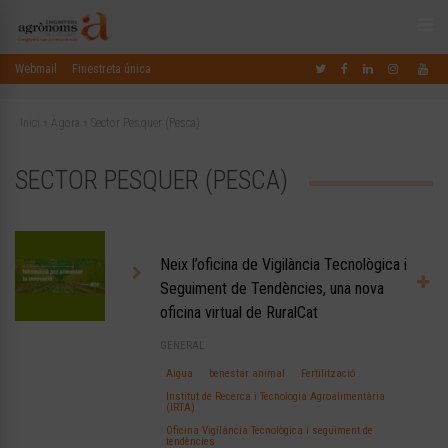
Webmail
Finestreta única
Inici
»
Àgora
»
Sector Pesquer (Pesca)
SECTOR PESQUER (PESCA)
Neix l’oficina de Vigilància Tecnològica i
Seguiment de Tendències, una nova
oficina virtual de RuralCat
GENERAL
Aigua
benestar animal
Fertilització
Institut de Recerca i Tecnologia Agroalimentària
(IRTA)
Oficina Vigilància Tecnològica i seguiment de
tendències