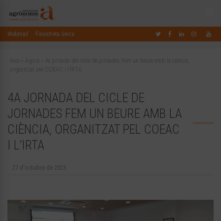
Webmail
Finestreta única
Inici
»
Àgora
»
4a jornada del cicle de jornades Fem un beure amb la ciència,
organitzat pel COEAC i l’IRTA
4A JORNADA DEL CICLE DE
JORNADES FEM UN BEURE AMB LA
CIÈNCIA, ORGANITZAT PEL COEAC
I L’IRTA
27 d'octubre de 2023