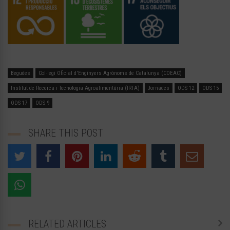
Begudes
Col·legi Oficial d'Enginyers Agrònoms de Catalunya (COEAC)
Institut de Recerca i Tecnologia Agroalimentària (IRTA)
Jornades
ODS 12
ODS 15
ODS 17
ODS 9
SHARE THIS POST
RELATED ARTICLES