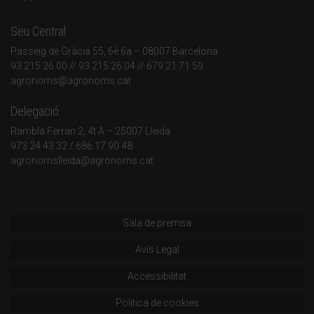
Seu Central
Passeig de Gràcia 55, 6è 6a – 08007 Barcelona
93 215 26 00
// 93 215 26 04 // 679 21 71 59
agronoms@agronoms.cat
Delegació
Rambla Ferran 2, 4t A – 25007 Lleida
973 24 43 32
/
686 17 90 48
agronomslleida@agronoms.cat
Sala de premsa
Avís Legal
Accessibilitat
Política de cookies