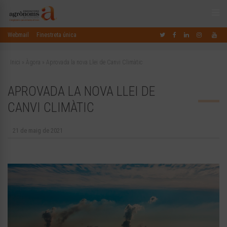
Webmail
Finestreta única
Inici
»
Àgora
»
Aprovada la nova Llei de Canvi Climàtic
APROVADA LA NOVA LLEI DE
CANVI CLIMÀTIC
21 de maig de 2021