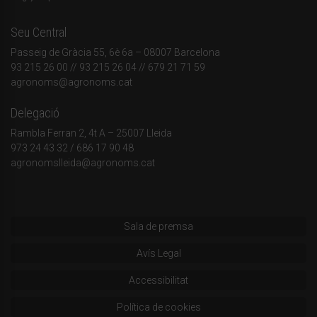
Seu Central
Passeig de Gràcia 55, 6è 6a – 08007 Barcelona
93 215 26 00
// 93 215 26 04 // 679 21 71 59
agronoms@agronoms.cat
Delegació
Rambla Ferran 2, 4t A – 25007 Lleida
973 24 43 32
/
686 17 90 48
agronomslleida@agronoms.cat
Sala de premsa
Avís Legal
Accessibilitat
Política de cookies