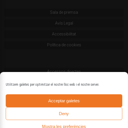
Sala de premsa
Avís Legal
Accessibilitat
Política de cookies
Accessos directes
Codi deontològic
Utilitzem galetes per optimitzar el nostre lloc web i el nostre servei.
Estatuts
Acceptar galetes
Logotips oficials
Deny
Mostra les preferències