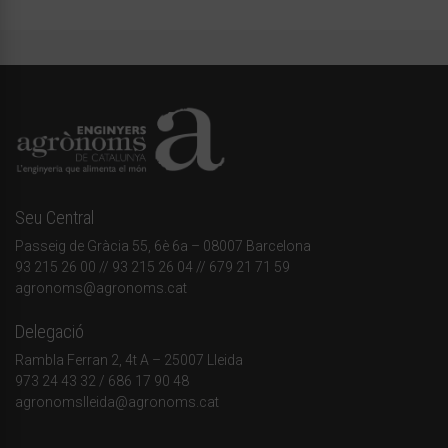
Seu Central
Passeig de Gràcia 55, 6è 6a – 08007 Barcelona
93 215 26 00
// 93 215 26 04 // 679 21 71 59
agronoms@agronoms.cat
Delegació
Rambla Ferran 2, 4t A – 25007 Lleida
973 24 43 32
/
686 17 90 48
agronomslleida@agronoms.cat