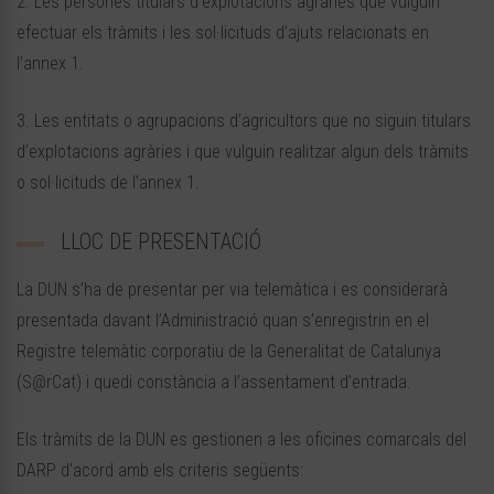
2. Les persones titulars d’explotacions agràries que vulguin
efectuar els tràmits i les sol·licituds d’ajuts relacionats en
l’annex 1.
3. Les entitats o agrupacions d’agricultors que no siguin titulars
d’explotacions agràries i que vulguin realitzar algun dels tràmits
o sol·licituds de l’annex 1.
LLOC DE PRESENTACIÓ
La DUN s’ha de presentar per via telemàtica i es considerarà
presentada davant l’Administració quan s’enregistrin en el
Registre telemàtic corporatiu de la Generalitat de Catalunya
(S@rCat) i quedi constància a l’assentament d’entrada.
Els tràmits de la DUN es gestionen a les oficines comarcals del
DARP d’acord amb els criteris següents: