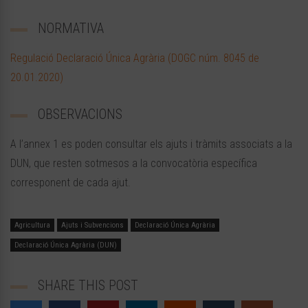
NORMATIVA
Regulació Declaració Única Agrària (DOGC núm. 8045 de
20.01.2020)
OBSERVACIONS
A l’annex 1 es poden consultar els ajuts i tràmits associats a la
DUN, que resten sotmesos a la convocatòria específica
corresponent de cada ajut.
Agricultura
Ajuts i Subvencions
Declaració Única Agrària
Declaració Única Agrària (DUN)
SHARE THIS POST