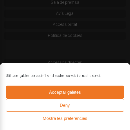
Sala de premsa
Avís Legal
Accessibilitat
Política de cookies
Accessos directes
Codi deontològic
Utilitzem galetes per optimitzar el nostre lloc web i el nostre servei.
Estatuts
Acceptar galetes
Logotips oficials
Deny
Mostra les preferències
© Col·legi d'Enginyers Agrònoms de Catalunya