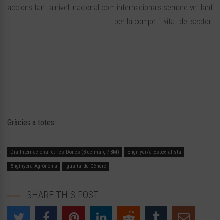
accions tant a nivell nacional com internacionals sempre vetllant
per la competitivitat del sector.
Gràcies a totes!
Dia Internacional de les Dones (8 de març / 8M)
Enginyer/a Especialista
Enginyera Agrònoma
Igualtat de Gènere
SHARE THIS POST