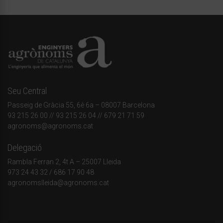
Seu Central
Passeig de Gràcia 55, 6è 6a – 08007 Barcelona
93 215 26 00
// 93 215 26 04 // 679 21 71 59
agronoms@agronoms.cat
Delegació
Rambla Ferran 2, 4t A – 25007 Lleida
973 24 43 32
/
686 17 90 48
agronomslleida@agronoms.cat