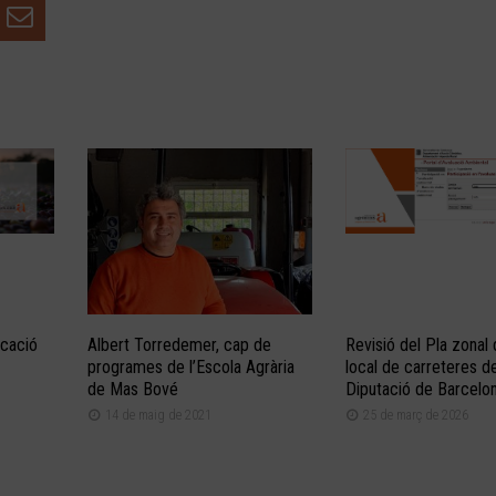
icació
Albert Torredemer, cap de
Revisió del Pla zonal 
programes de l’Escola Agrària
local de carreteres de
de Mas Bové
Diputació de Barcelo
14 de maig de 2021
25 de març de 2026