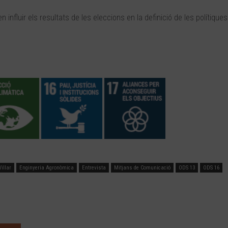
 influir els resultats de les eleccions en la definició de les polítiques
illar
Enginyeria Agronòmica
Entrevista
Mitjans de Comunicació
ODS 13
ODS 16