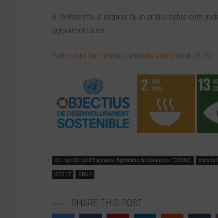
A l’entrevista, la degana fa un anàlisi sobre com poden
agroalimentàries.
Pots veure l’entrevista completa aquí (minut 39:20)
Col·legi Oficial d'Enginyers Agrònoms de Catalunya (COEAC)
Conxita V
ODS 17
ODS 2
SHARE THIS POST