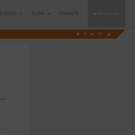
L·LEGIA’T
ÀGORA
CONTACTE
Àrea privada