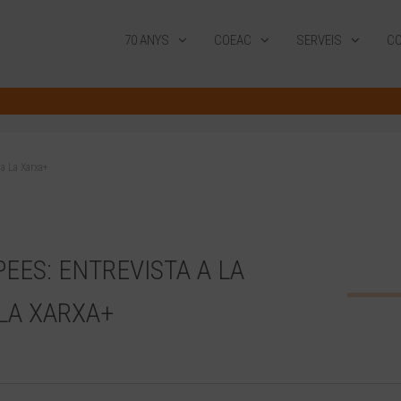
70 ANYS
COEAC
SERVEIS
CO
 a La Xarxa+
EES: ENTREVISTA A LA
LA XARXA+