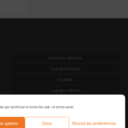
Accessos directes
Codi deontològic
Estatuts
Logotips oficials
tes per optimitzar el nostre lloc web i el nostre servei.
ar galetes
Deny
Mostra les preferències