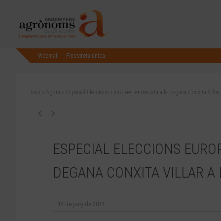
Webmail
Finestreta única
Inici
»
Àgora
»
Especial Eleccions Europees: entrevista a la degana Conxita Villar
ESPECIAL ELECCIONS EUROP
DEGANA CONXITA VILLAR A 
14 de juny de 2024