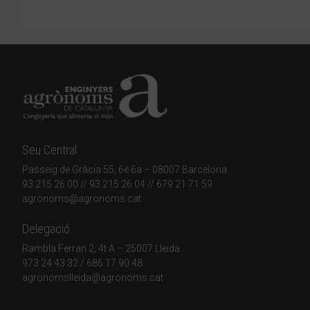
Seu Central
Passeig de Gràcia 55, 6è 6a – 08007 Barcelona
93 215 26 00
// 93 215 26 04 // 679 21 71 59
agronoms@agronoms.cat
Delegació
Rambla Ferran 2, 4t A – 25007 Lleida
973 24 43 32
/
686 17 90 48
agronomslleida@agronoms.cat