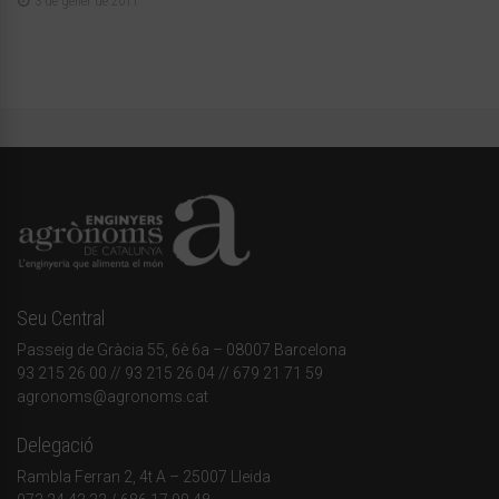
3 de gener de 2011
Seu Central
Passeig de Gràcia 55, 6è 6a – 08007 Barcelona
93 215 26 00
// 93 215 26 04 // 679 21 71 59
agronoms@agronoms.cat
Delegació
Rambla Ferran 2, 4t A – 25007 Lleida