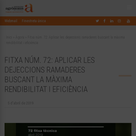
Webmail
Finestreta única
Inici
»
Àgora
»
Fitxa núm. 72: Aplicar les dejeccions ramaderes buscant la màxima
rendibilitat i eficiència
FITXA NÚM. 72: APLICAR LES
DEJECCIONS RAMADERES
BUSCANT LA MÀXIMA
RENDIBILITAT I EFICIÈNCIA
5 d'abril de 2019