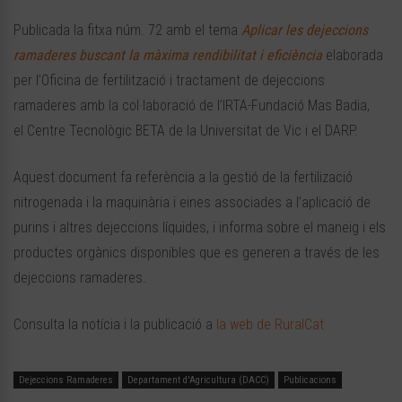
Publicada la fitxa núm. 72 amb el tema
Aplicar les dejeccions
ramaderes buscant la màxima rendibilitat i eficiència
elaborada
per l’Oficina de fertilització i tractament de dejeccions
ramaderes amb la col·laboració de l’IRTA-Fundació Mas Badia,
el Centre Tecnològic BETA de la Universitat de Vic i el DARP.
Aquest document fa referència a la gestió de la fertilizació
nitrogenada i la maquinària i eines associades a l’aplicació de
purins i altres dejeccions líquides, i informa sobre el maneig i els
productes orgànics disponibles que es generen a través de les
dejeccions ramaderes.
Consulta la notícia i la publicació a
la web de RuralCat
Dejeccions Ramaderes
Departament d'Agricultura (DACC)
Publicacions