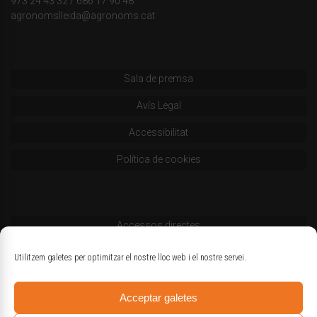
973 24 43 32
/
686 17 90 48
agronomslleida@agronoms.cat
Sala de premsa
Avís Legal
Accessibilitat
Política de cookies
Accessos directes
Codi deontològic
Utilitzem galetes per optimitzar el nostre lloc web i el nostre servei.
Estatuts
Acceptar galetes
Logotips oficials