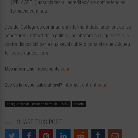
(IPR, AQPE…) associades a l’acreditació de competències i
formació contínua.
Des del Col·legi, us continuarem informant detalladament de les
cobertures i l’abast de la pòlissa, no obstant això, quedem a la
vostra disposició per a qualsevol dubte o consulta que vulgueu
fer sobre aquest tema.
Més informació i documents
aqui
Què és la responsabilitat civil?
Informa’t entrant
aqui
Assegurança de Responsabilitat Civil (ARC)
Serveis
SHARE THIS POST