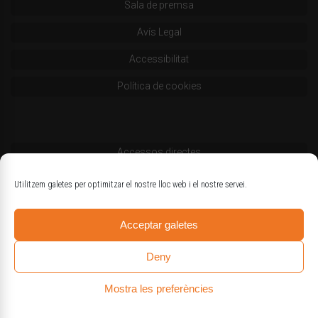
Sala de premsa
Avís Legal
Accessibilitat
Política de cookies
Accessos directes
Codi deontològic
Utilitzem galetes per optimitzar el nostre lloc web i el nostre servei.
Estatuts
Acceptar galetes
Logotips oficials
Deny
Mostra les preferències
© Col·legi d'Enginyers Agrònoms de Catalunya