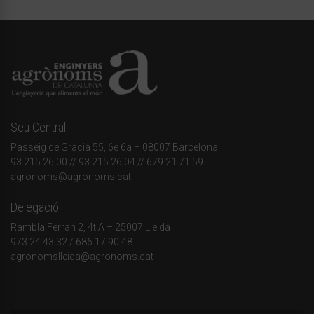
Seu Central
Passeig de Gràcia 55, 6è 6a – 08007 Barcelona
93 215 26 00
// 93 215 26 04 // 679 21 71 59
agronoms@agronoms.cat
Delegació
Rambla Ferran 2, 4t A – 25007 Lleida
973 24 43 32
/
686 17 90 48
agronomslleida@agronoms.cat