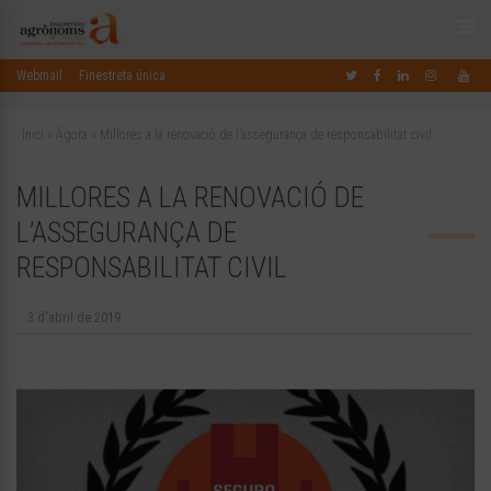
Webmail
Finestreta única
Inici
»
Àgora
»
Millores a la renovació de l’assegurança de responsabilitat civil
MILLORES A LA RENOVACIÓ DE
L’ASSEGURANÇA DE
RESPONSABILITAT CIVIL
3 d'abril de 2019