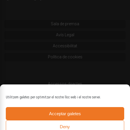
Sala de premsa
Avís Legal
Accessibilitat
Política de cookies
Accessos directes
Codi deontològic
Utilitzem galetes per optimitzar el nostre lloc web i el nostre servei.
Estatuts
Acceptar galetes
Logotips oficials
Deny