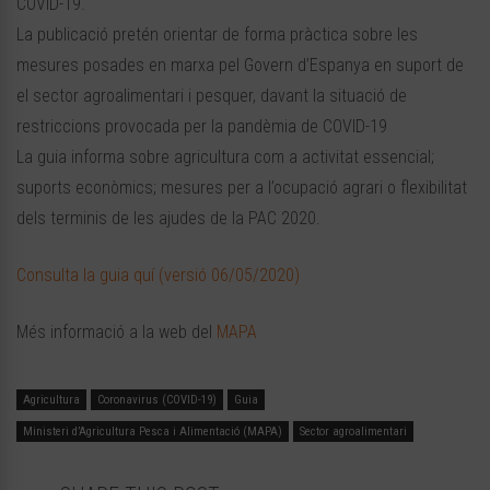
COVID-19.
La publicació pretén orientar de forma pràctica sobre les
mesures posades en marxa pel Govern d’Espanya en suport de
el sector agroalimentari i pesquer, davant la situació de
restriccions provocada per la pandèmia de COVID-19
La guia informa sobre agricultura com a activitat essencial;
suports econòmics; mesures per a l’ocupació agrari o flexibilitat
dels terminis de les ajudes de la PAC 2020.
Consulta la guia quí (versió 06/05/2020)
Més informació a la web del
MAPA
Agricultura
Coronavirus (COVID-19)
Guia
Ministeri d’Agricultura Pesca i Alimentació (MAPA)
Sector agroalimentari