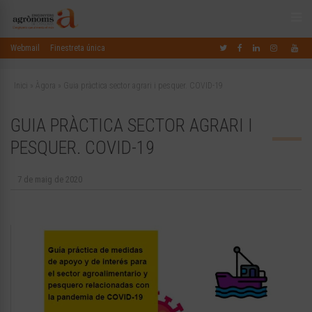
Webmail
Finestreta única
Inici
»
Àgora
»
Guia pràctica sector agrari i pesquer. COVID-19
GUIA PRÀCTICA SECTOR AGRARI I
PESQUER. COVID-19
7 de maig de 2020