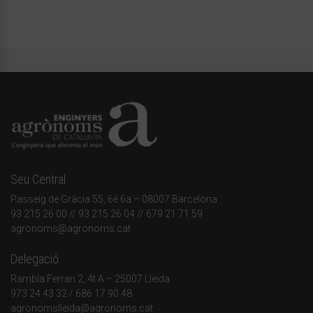
Seu Central
Passeig de Gràcia 55, 6è 6a – 08007 Barcelona
93 215 26 00
// 93 215 26 04 // 679 21 71 59
agronoms@agronoms.cat
Delegació
Rambla Ferran 2, 4t A – 25007 Lleida
973 24 43 32
/
686 17 90 48
agronomslleida@agronoms.cat