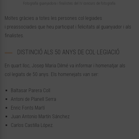
Fotografia guanyadora i finalistes del IV concurs de fotografia.
Moltes gràcies a totes les persones col·legiades
i
preassociades
que heu participat i felicitats al guanyador i als
finalistes.
DISTINCIÓ ALS 50 ANYS DE COL·LEGIACIÓ
En quart lloc, Josep Maria Dilmé va informar i homenatjar als
col·legiats de 50 anys. Els homenejats van ser:
Baltasar Parera Coll
Antoni de Planell Serra
Enric Fonts Martí
Juan Antonio Martín Sánchez
Carlos Castilla López.