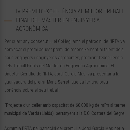
IV PREMI D’EXCEL·LÈNCIA AL MILLOR TREBALL
FINAL DEL MÀSTER EN ENGINYERIA
AGRONÒMICA
Per quart any consecutiu, el Col·legi amb el patrocini de l’IRTA va
convocar el premi aquest premi de reconeixement al talent dels
nous enginyers i enginyeres agrònomes, premiant l’excel·lència
dels Treball Finals del Màster en Enginyeria Agronòmica. El
Director Científic de l’IRTA, Jordi Garcia Mas, va presentar a la
guanyadora del premi,
Maria Serret
, que va fer una breu
ponència sobre el seu treball:
“Projecte d’un celler amb capacitat de 60.000 kg de raïm al terme
municipal de Verdú (Lleida), pertanyent a la D.O. Costers del Segre.
Agraïm a l’
IRTA
pel patrocini del premi, i a Jordi Garcia Mas per a