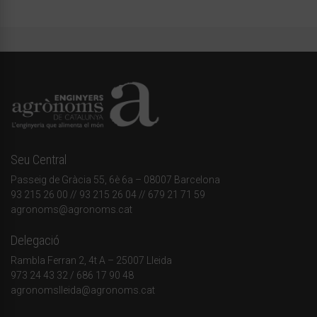
Seu Central
Passeig de Gràcia 55, 6è 6a – 08007 Barcelona
93 215 26 00
// 93 215 26 04 // 679 21 71 59
agronoms@agronoms.cat
Delegació
Rambla Ferran 2, 4t A – 25007 Lleida
973 24 43 32
/
686 17 90 48
agronomslleida@agronoms.cat