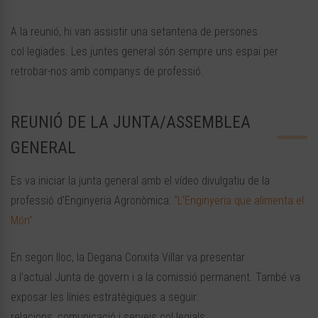
A la reunió, hi van assistir una setantena de persones
col·legiades. Les juntes general són sempre uns espai per
retrobar-nos amb companys de professió.
REUNIÓ DE LA JUNTA/ASSEMBLEA
GENERAL
Es va iniciar la junta general amb el vídeo divulgatiu de la
professió d’Enginyeria Agronòmica:
“L’Enginyeria que alimenta el
Món”
En segon lloc, la Degana
Conxita
Villar va presentar
a l’actual Junta de govern i a la comissió permanent. També va
exposar les línies estratègiques a seguir:
relacions, comunicació i serveis col·legials.