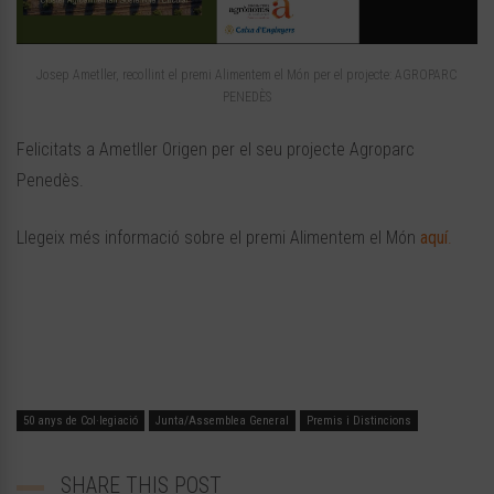
Josep Ametller, recollint el premi Alimentem el Món per el projecte: AGROPARC
PENEDÈS
Felicitats a Ametller Origen per el seu projecte Agroparc
Penedès.
Llegeix més informació sobre el premi Alimentem el Món
aquí
.
50 anys de Col·legiació
Junta/Assemblea General
Premis i Distincions
SHARE THIS POST