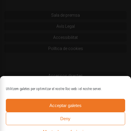
Sala de premsa
Avís Legal
Accessibilitat
Política de cookies
Accessos directes
Codi deontològic
Utilitzem galetes per optimitzar el nostre lloc web i el nostre servei.
Estatuts
Acceptar galetes
Logotips oficials
Deny