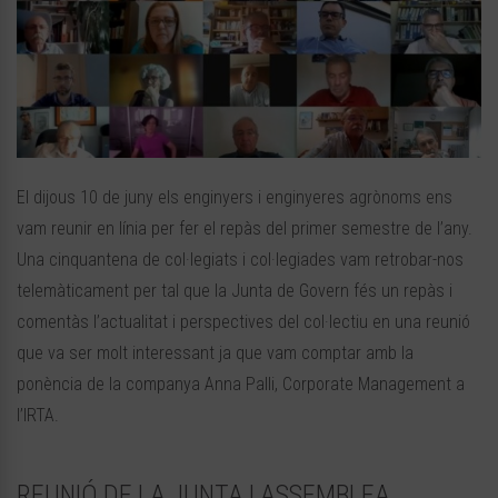
El dijous 10 de juny els enginyers i enginyeres agrònoms ens
vam reunir en línia per fer el repàs del primer semestre de l’any.
Una cinquantena de col·legiats i col·legiades vam retrobar-nos
telemàticament per tal que la Junta de Govern fés un repàs i
comentàs l’actualitat i perspectives del col·lectiu en una reunió
que va ser molt interessant ja que vam comptar amb la
ponència de la companya Anna Palli, Corporate Management a
l’IRTA.
REUNIÓ DE LA JUNTA I ASSEMBLEA