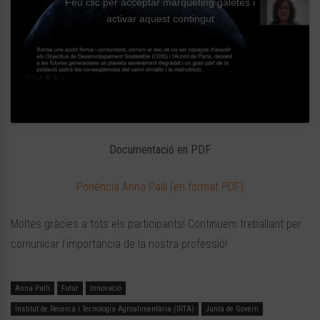
Feu clic per acceptar màrqueting galetes i
activar aquest contingut
Documentació en PDF
Ponència Anna Palli (en format PDF)
Moltes gràcies a tots els participants! Continuem treballant per
comunicar l’importància de la nostra professió!
Anna Palli
Futur
Innovació
Institut de Recerca i Tecnologia Agroalimentària (IRTA)
Junta de Govern