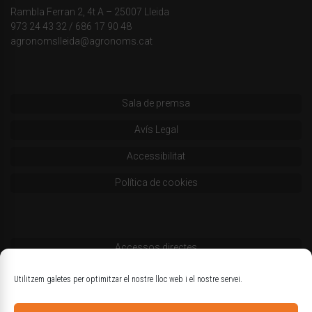
Rambla Ferran 2, 4t A – 25007 Lleida
973 24 43 32
/
686 17 90 48
agronomslleida@agronoms.cat
Sala de premsa
Avís Legal
Accessibilitat
Política de cookies
Accessos directes
Codi deontològic
Utilitzem galetes per optimitzar el nostre lloc web i el nostre servei.
Estatuts