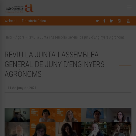
Webmail
Finestreta única
Inici
»
Àgora
»
Reviu la Junta i Assemblea General de juny d’Enginyers Agrònoms
REVIU LA JUNTA I ASSEMBLEA
GENERAL DE JUNY D’ENGINYERS
AGRÒNOMS
11 de juny de 2021