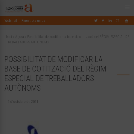
Webmail
Finestreta única
Inici
»
Àgora
»
Possibilitat de modificar la base de cotització del RÈGIM ESPECIAL DE
TREBALLADORS AUTÒNOMS
POSSIBILITAT DE MODIFICAR LA
BASE DE COTITZACIÓ DEL RÈGIM
ESPECIAL DE TREBALLADORS
AUTÒNOMS
5 d'octubre de 2011