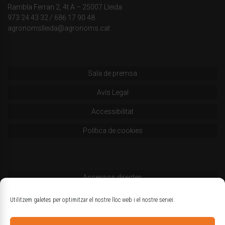
Rambla Ferran 2, 4t A – 25007 Lleida
973 24 43 32
/
686 17 90 48
agronomslleida@agronoms.cat
Sala de premsa
Avís Legal
Accessibilitat
Política de cookies
Accessos directes
Codi deontològic
Utilitzem galetes per optimitzar el nostre lloc web i el nostre servei.
Estatuts