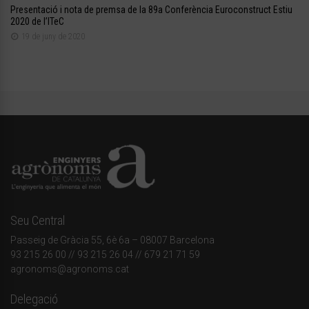
Presentació i nota de premsa de la 89a Conferència Euroconstruct Estiu
2020 de l’ITeC
19 de juny de 2020
Seu Central
Passeig de Gràcia 55, 6è 6a – 08007 Barcelona
93 215 26 00
// 93 215 26 04 // 679 21 71 59
agronoms@agronoms.cat
Delegació