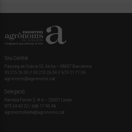
Seu Central
Passeig de Gràcia 55, 6è 6a – 08007 Barcelona
93 215 26 00
// 93 215 26 04 // 679 21 71 59
agronoms@agronoms.cat
Delegació
Rambla Ferran 2, 4t A – 25007 Lleida
973 24 43 32
/
686 17 90 48
agronomslleida@agronoms.cat