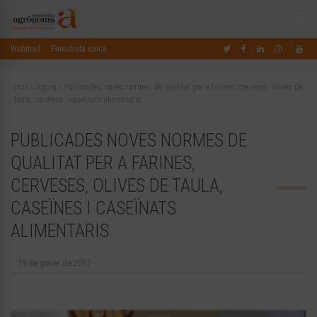
Webmail
Finestreta única
Inici
»
Àgora
»
Publicades noves normes de qualitat per a farines, cerveses, olives de
taula, caseïnes i caseïnats alimentaris
PUBLICADES NOVES NORMES DE
QUALITAT PER A FARINES,
CERVESES, OLIVES DE TAULA,
CASEÏNES I CASEÏNATS
ALIMENTARIS
19 de gener de 2017