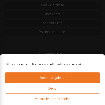
Sala de premsa
Avís Legal
Accessibilitat
Política de cookies
Accessos directes
Codi deontològic
Utilitzem galetes per optimitzar el nostre lloc web i el nostre servei.
Estatuts
Acceptar galetes
Logotips oficials
Deny
Mostra les preferències