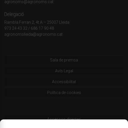
agronoms@agronoms.cat
Delegació
Rambla Ferran 2, 4t A – 25007 Lleida
973 24 43 32
/
686 17 90 48
agronomslleida@agronoms.cat
Sala de premsa
Avís Legal
Accessibilitat
Política de cookies
Accessos directes