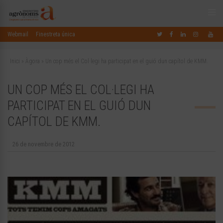
Webmail
Finestreta única
Inici
»
Àgora
»
Un cop més el Col·legi ha participat en el guió dun capítol de KMM.
UN COP MÉS EL COL·LEGI HA
PARTICIPAT EN EL GUIÓ DUN
CAPÍTOL DE KMM.
26 de novembre de 2012