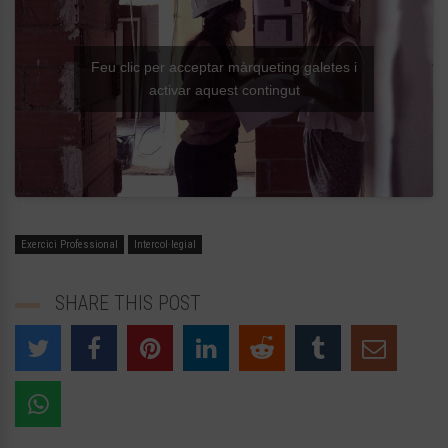
Feu clic per acceptar màrqueting galetes i
activar aquest contingut
Exercici Professional
Intercol·legial
SHARE THIS POST