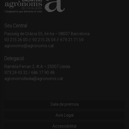
Seu Central
Passeig de Gràcia 55, 6è 6a – 08007 Barcelona
93 215 26 00
// 93 215 26 04 // 679 21 71 59
agronoms@agronoms.cat
Delegació
Rambla Ferran 2, 4t A – 25007 Lleida
973 24 43 32
/
686 17 90 48
agronomslleida@agronoms.cat
Sala de premsa
Avís Legal
Accessibilitat