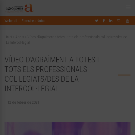
Webmail
Finestreta única
Inici
»
Àgora
»
Vídeo d’agraïment a totes i tots els professionals col·legiats/des de
La Intercol·legial
VÍDEO D’AGRAÏMENT A TOTES I
TOTS ELS PROFESSIONALS
COL·LEGIATS/DES DE LA
INTERCOL·LEGIAL
12 de febrer de 2021