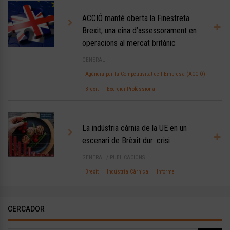
ACCIÓ manté oberta la Finestreta
Brexit, una eina d’assessorament en
operacions al mercat britànic
GENERAL
Agència per la Competitivitat de l'Empresa (ACCIÓ)
Brexit
Exercici Professional
La indústria càrnia de la UE en un
escenari de Brèxit dur: crisi
GENERAL
/
PUBLICACIONS
Brexit
Indústria Càrnica
Informe
CERCADOR