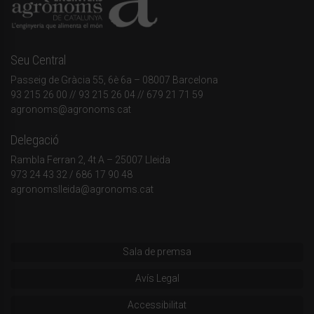
Seu Central
Passeig de Gràcia 55, 6è 6a – 08007 Barcelona
93 215 26 00
// 93 215 26 04 // 679 21 71 59
agronoms@agronoms.cat
Delegació
Rambla Ferran 2, 4t A – 25007 Lleida
973 24 43 32
/
686 17 90 48
agronomslleida@agronoms.cat
Sala de premsa
Avís Legal
Accessibilitat