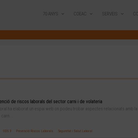
70 ANYS
COEAC
SERVEIS
CO
ció de riscos laborals del sector carni i de volateria
Laboral ha elaborat un espai web on podeu trobar aspectes relacionats amb la
 carn...
ODS 3
Prevenció Riscos Laborals
Seguretat i Salut Laboral