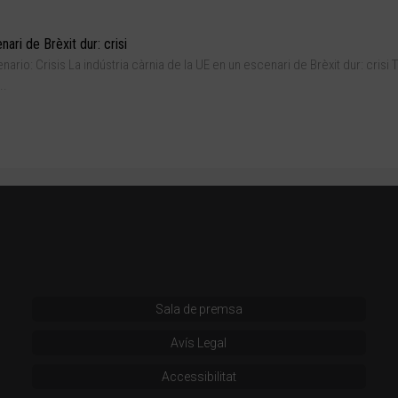
nari de Brèxit dur: crisi
nario: Crisis La indústria càrnia de la UE en un escenari de Brèxit dur: crisi 
..
Sala de premsa
Avís Legal
Accessibilitat