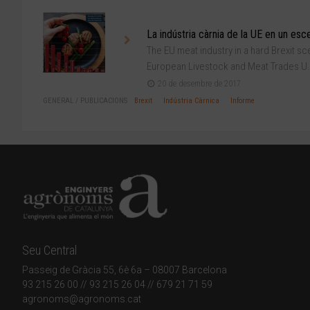
La indústria càrnia de la UE en un esce
The EU meat industry in a hard Brexit sce
European Livestock and Meat Trades U.
20 de desembre de 2017
GENERAL
/
PUBLICACIONS
Brexit
Indústria Càrnica
Informe
Seu Central
Passeig de Gràcia 55, 6è 6a – 08007 Barcelona
93 215 26 00
// 93 215 26 04 // 679 21 71 59
agronoms@agronoms.cat