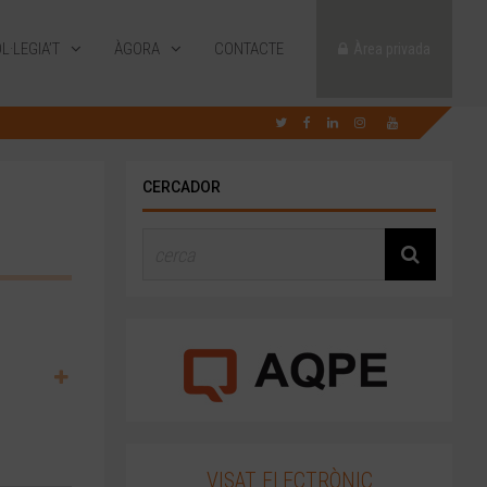
L·LEGIA’T
ÀGORA
CONTACTE
Àrea privada
CERCADOR
VISAT ELECTRÒNIC