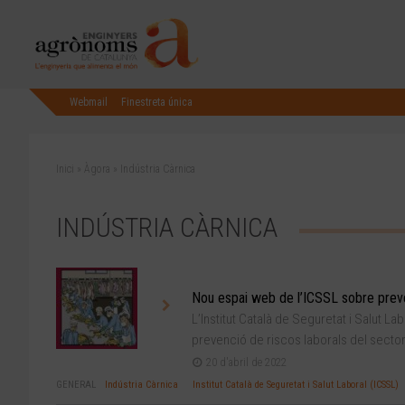
Webmail
Finestreta única
Inici
»
Àgora
»
Indústria Càrnica
INDÚSTRIA CÀRNICA
Nou espai web de l’ICSSL sobre preven
L’Institut Català de Seguretat i Salut 
prevenció de riscos laborals del sector
20 d'abril de 2022
GENERAL
Indústria Càrnica
Institut Català de Seguretat i Salut Laboral (ICSSL)