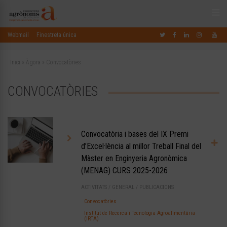
Webmail
Finestreta única
Inici
»
Àgora
»
Convocatòries
CONVOCATÒRIES
Convocatòria i bases del IX Premi
d’Excel·lència al millor Treball Final del
Màster en Enginyeria Agronòmica
(MENAG) CURS 2025-2026
ACTIVITATS
/
GENERAL
/
PUBLICACIONS
Convocatòries
Institut de Recerca i Tecnologia Agroalimentària
(IRTA)