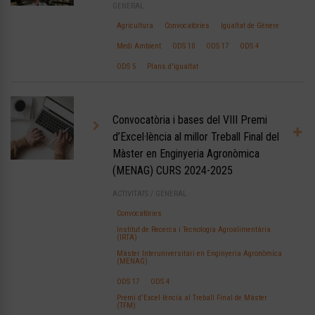
GENERAL
Agricultura
Convocatòries
Igualtat de Gènere
Medi Ambient
ODS 10
ODS 17
ODS 4
ODS 5
Plans d'igualtat
Convocatòria i bases del VIII Premi
d’Excel·lència al millor Treball Final del
Màster en Enginyeria Agronòmica
(MENAG) CURS 2024-2025
ACTIVITATS
/
GENERAL
Convocatòries
Institut de Recerca i Tecnologia Agroalimentària
(IRTA)
Màster Interuniversitari en Enginyeria Agronòmica
(MENAG)
ODS 17
ODS 4
Premi d'Excel·lència al Treball Final de Màster
(TFM)