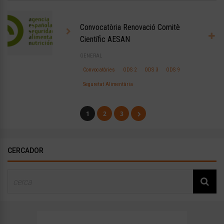
Convocatòria Renovació Comitè
Científic AESAN
GENERAL
Convocatòries
ODS 2
ODS 3
ODS 9
Seguretat Alimentària
1
2
3
CERCADOR