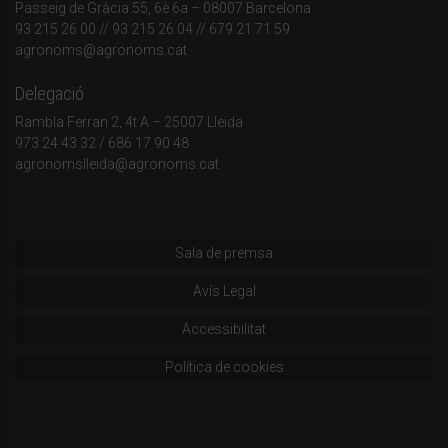
Passeig de Gràcia 55, 6è 6a – 08007 Barcelona
93 215 26 00
// 93 215 26 04 // 679 21 71 59
agronoms@agronoms.cat
Delegació
Rambla Ferran 2, 4t A – 25007 Lleida
973 24 43 32
/
686 17 90 48
agronomslleida@agronoms.cat
Sala de premsa
Avís Legal
Accessibilitat
Política de cookies