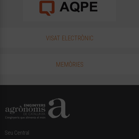
VISAT ELECTRÒNIC
MEMÒRIES
Seu Central