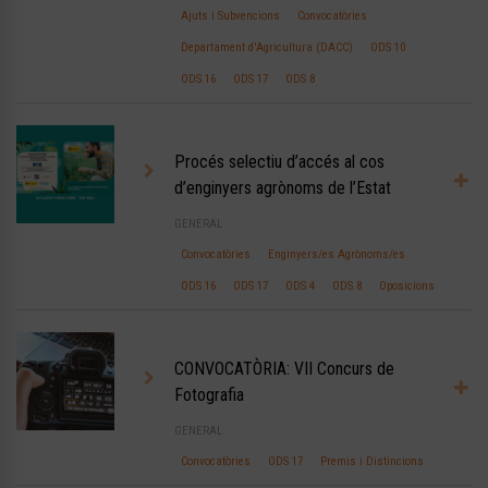
Ajuts i Subvencions
Convocatòries
Departament d'Agricultura (DACC)
ODS 10
ODS 16
ODS 17
ODS 8
Procés selectiu d’accés al cos
d’enginyers agrònoms de l’Estat
GENERAL
Convocatòries
Enginyers/es Agrònoms/es
ODS 16
ODS 17
ODS 4
ODS 8
Oposicions
CONVOCATÒRIA: VII Concurs de
Fotografia
GENERAL
Convocatòries
ODS 17
Premis i Distincions