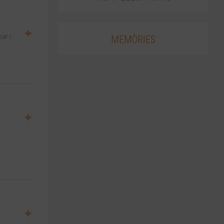
ar i
MEMÒRIES