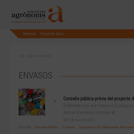
Webmail
Finestreta única
Inici
»
Àgora
»
Envasos
ENVASOS
Consulta pública prèvia del projecte 
El Ministeri per a la Transició Ecològica
decret d’envasos i residus d̵...
8 de maig de 2025
GENERAL
Consulta Pública
Envasos
Legislació (Lleis Reglaments Normative