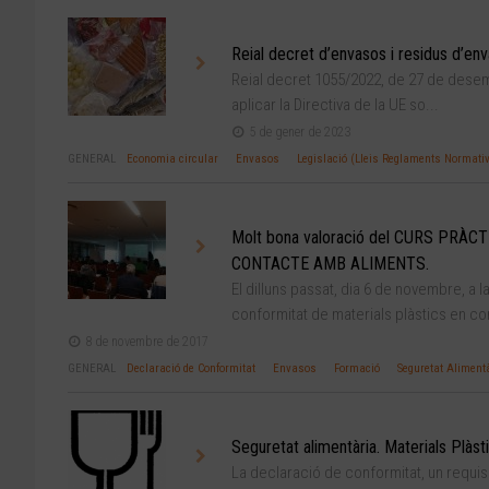
Reial decret d’envasos i residus d’en
Reial decret 1055/2022, de 27 de desem
aplicar la Directiva de la UE so...
5 de gener de 2023
GENERAL
Economia circular
Envasos
Legislació (Lleis Reglaments Normativ
Molt bona valoració del CURS PR
CONTACTE AMB ALIMENTS.
El dilluns passat, dia 6 de novembre, a l
conformitat de materials plàstics en con
8 de novembre de 2017
GENERAL
Declaració de Conformitat
Envasos
Formació
Seguretat Aliment
Seguretat alimentària. Materials Plàs
La declaració de conformitat, un requis