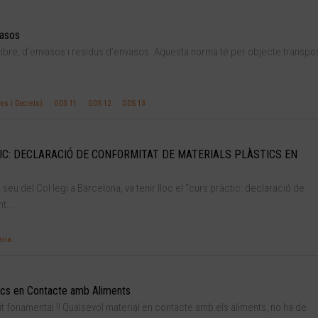
vasos
bre, d’envasos i residus d’envasos. Aquesta norma té per objecte transpos
es i Decrets)
ODS 11
ODS 12
ODS 13
ÀCTIC: DECLARACIÓ DE CONFORMITAT DE MATERIALS PLÀSTICS EN
a seu del Col·legi a Barcelona, va tenir lloc el “curs pràctic: declaració de
t...
ària
tics en Contacte amb Aliments
it fonamental !! Qualsevol material en contacte amb els aliments, no ha de