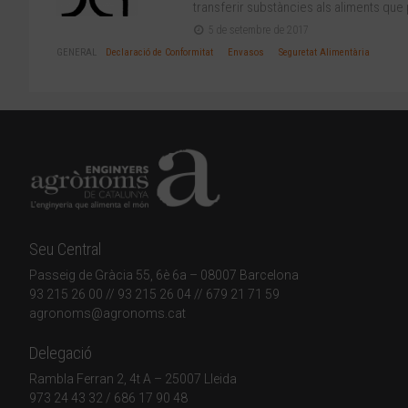
transferir substàncies als aliments que 
5 de setembre de 2017
GENERAL
Declaració de Conformitat
Envasos
Seguretat Alimentària
Seu Central
Passeig de Gràcia 55, 6è 6a – 08007 Barcelona
93 215 26 00
// 93 215 26 04 // 679 21 71 59
agronoms@agronoms.cat
Delegació
Rambla Ferran 2, 4t A – 25007 Lleida
973 24 43 32
/
686 17 90 48