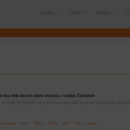
70 ANYS
COEAC
SERVEIS
CO
de nou reial decret sobre envasos i residus d’envasos
 i el Repte Demogràfic ha tret la consulta pública prèvia del projecte de reial
s i Decrets)
ODS 11
ODS 12
ODS 15
ODS 3
ODS 9
residus