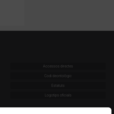
Accessos directes
Codi deontològic
Estatuts
Logotips oficials