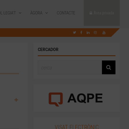
L·LEGIA’T
ÀGORA
CONTACTE
Àrea privada
CERCADOR
VISAT ELECTRÒNIC