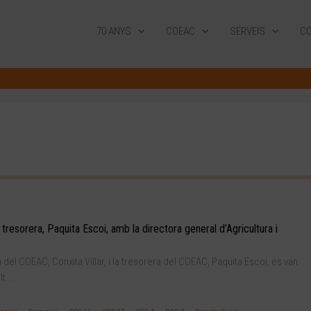
70 ANYS
COEAC
SERVEIS
CO
a tresorera, Paquita Escoi, amb la directora general d’Agricultura i
a del COEAC, Conxita Villar, i la tresorera del COEAC, Paquita Escoi, es van
t...