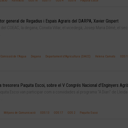
ització
Formació
ODS 16
ODS 17
ODS 4
ODS 8
Paquita Escoi
tor general de Regadius i Espais Agraris del DARPA, Xavier Gispert
l COEAC, la degana, Conxita Villar, el vicedegà, Josep Maria Dilmé, el secr
.
Comissió de l'Aigua
Degana
Departament d'Agricultura (DACC)
Helena Camats
ODS 1
i la tresorera Paquita Escoi, sobre el V Congrés Nacional d’Enginyers Ag
Paquita Escoi van participar com a convidades al programa “A Diari” de Lleida 
..
Mitjans de Comunicació
ODS 13
ODS 17
ODS 2
Paquita Escoi