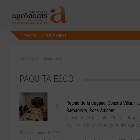
Webmail
Finestreta única
Inici
»
Àgora
»
Paquita Escoi
PAQUITA ESCOI
Reunió de la degana, Conxita Villar, i l
Ramaderia, Rosa Altisent
El dimarts 29 de juliol de 2025, la degan
reunir amb la directora general d’Agricul
3 de setembre de 2025