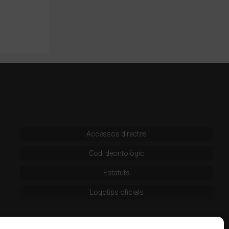
Accessos directes
Codi deontològic
Estatuts
Logotips oficials