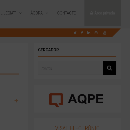
L·LEGIA’T
ÀGORA
CONTACTE
Àrea privada
CERCADOR
VISAT ELECTRÒNIC