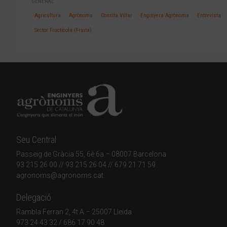
GENERAL
Agricultura
Agrònoms
Conxita Villar
Enginyera Agrònoma
Entrevista
Sector Fructícola (Fruita)
Seu Central
Passeig de Gràcia 55, 6è 6a – 08007 Barcelona
93 215 26 00
// 93 215 26 04 // 679 21 71 59
agronoms@agronoms.cat
Delegació
Rambla Ferran 2, 4t A – 25007 Lleida
973 24 43 32
/
686 17 90 48