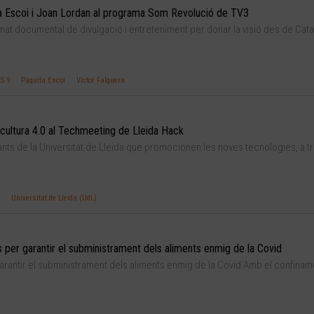
ta Escoi i Joan Lordan al programa Som Revolució de TV3
at documental de divulgació i entreteniment per donar la visió des de Cata
S 9
Paquita Escoi
Víctor Falguera
cultura 4.0 al Techmeeting de Lleida Hack
nts de la Universitat de Lleida que promocionen les noves tecnologies, a t
Universitat de Lleida (UdL)
 per garantir el subministrament dels aliments enmig de la Covid
arantir el subministrament dels aliments enmig de la Covid Amb el confinam