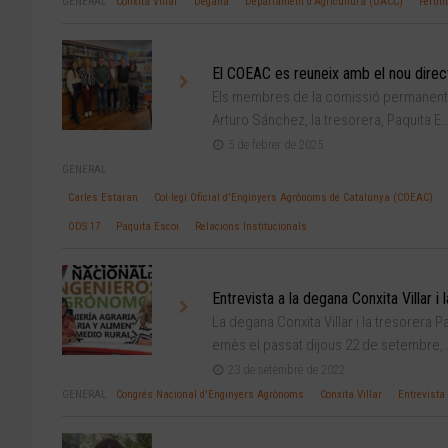
GENERAL
Conxita Villar
Degana
Departament d'Agricultura (DACC)
Fertil
El COEAC es reuneix amb el nou direc
Els membres de la comissió permanent de
Arturo Sánchez, la tresorera, Paquita E..
5 de febrer de 2025
GENERAL
Carles Estaran
Col·legi Oficial d'Enginyers Agrònoms de Catalunya (COEAC)
ODS 17
Paquita Escoi
Relacions Institucionals
Entrevista a la degana Conxita Villar 
La degana Conxita Villar i la tresorera 
emès el passat dijous 22 de setembre, .
23 de setembre de 2022
GENERAL
Congrés Nacional d'Enginyers Agrònoms
Conxita Villar
Entrevista