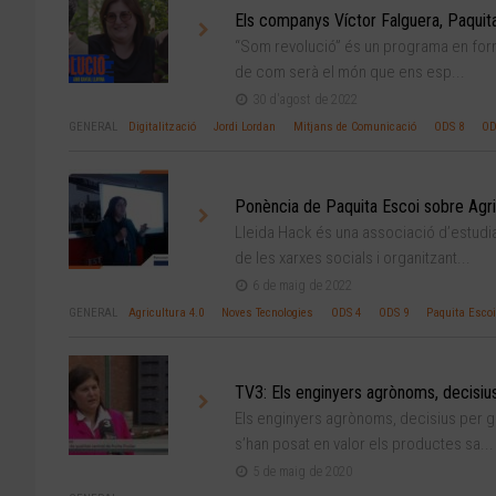
Els companys Víctor Falguera, Paqui
“Som revolució” és un programa en form
de com serà el món que ens esp...
30 d'agost de 2022
GENERAL
Digitalització
Jordi Lordan
Mitjans de Comunicació
ODS 8
OD
Ponència de Paquita Escoi sobre Agri
Lleida Hack és una associació d’estudia
de les xarxes socials i organitzant...
6 de maig de 2022
GENERAL
Agricultura 4.0
Noves Tecnologies
ODS 4
ODS 9
Paquita Escoi
TV3: Els enginyers agrònoms, decisius
Els enginyers agrònoms, decisius per g
s’han posat en valor els productes sa...
5 de maig de 2020