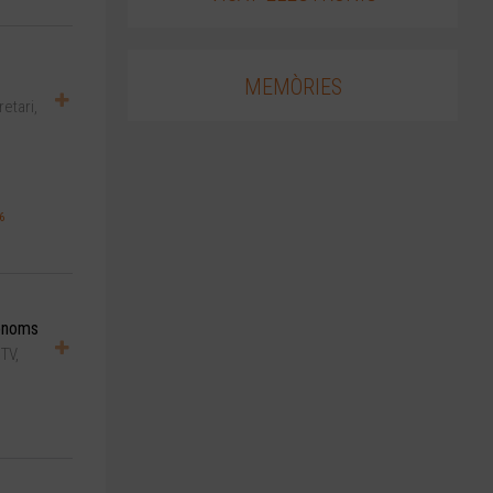
MEMÒRIES
etari,
6
rònoms
TV,